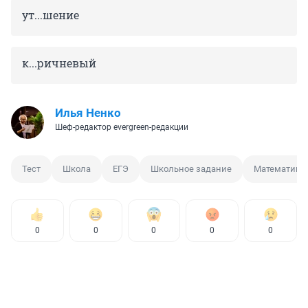
ут...шение
к...рич­не­вый
Илья Ненко
Шеф-редактор evergreen-редакции
Тест
Школа
ЕГЭ
Школьное задание
Математика
0
0
0
0
0