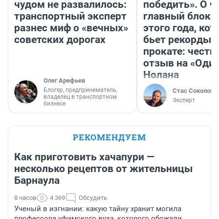
чудом не развалилось:
победить». О ч
транспортный эксперт
главный блокб
разнес миф о «вечных»
этого года, ко
советских дорогах
бьет рекорды 
прокате: честн
отзыв на «Оди
Нолана
Олег Арефьев
Блогер, предприниматель,
Стас Соколов
владелец в транспортном
Эксперт
бизнесе
РЕКОМЕНДУЕМ
Как приготовить хачапури —
несколько рецептов от жительницы
Барнаула
8 часов
4 369
Обсудить
Ученый в изгнании: какую тайну хранит могила
профессора уфимского вуза, которого обожали