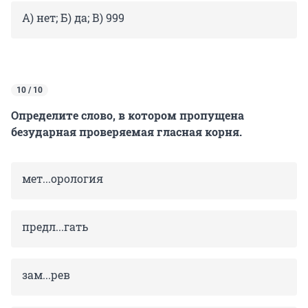
А) нет; Б) да; В) 999
10 / 10
Определите слово, в котором пропущена
безударная проверяемая гласная корня.
мет...оро­ло­гия
предл...гать
зам...рев