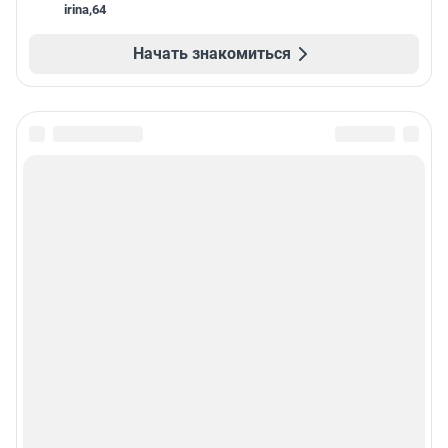
irina
,
64
Начать знакомиться