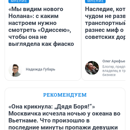
МНЕНИЕ
МНЕНИЕ
«Мы видим нового
Наследие, кото
Нолана»: с каким
чудом не разва
настроем нужно
транспортный 
смотреть «Одиссею»,
разнес миф о 
чтобы она не
советских доро
выглядела как фиаско
Олег Арефьев
Блогер, предпри
Надежда Губарь
владелец в тра
бизнесе
РЕКОМЕНДУЕМ
«Она крикнула: „Дядя Боря!“»
Москвичка исчезла ночью у океана во
Вьетнаме. Что произошло в
последние минуты пропажи девушки