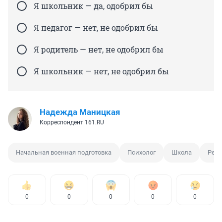
Я школьник — да, одобрил бы
Я педагог — нет, не одобрил бы
Я родитель — нет, не одобрил бы
Я школьник — нет, не одобрил бы
Надежда Маницкая
Корреспондент 161.RU
Начальная военная подготовка
Психолог
Школа
Реб
0
0
0
0
0