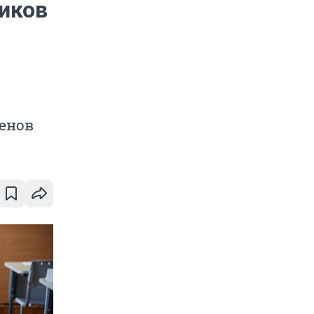
иков
енов