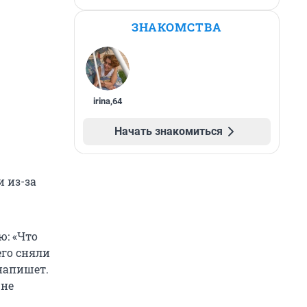
ЗНАКОМСТВА
irina
,
64
Начать знакомиться
 из-за
ю: «Что
его сняли
 напишет.
 не