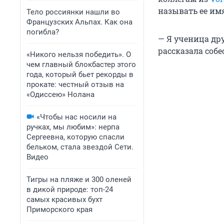
называть ее имя
Тело россиянки нашли во
Французских Альпах. Как она
погибла?
— Я ученица др
рассказала собе
«Никого нельзя победить». О
чем главный блокбастер этого
года, который бьет рекорды в
прокате: честный отзыв на
«Одиссею» Нолана
«Чтобы нас носили на
ручках, мы любим»: нерпа
Сергеевна, которую спасли
бельком, стала звездой Сети.
Видео
Тигры на пляже и 300 оленей
в дикой природе: топ-24
самых красивых бухт
Приморского края