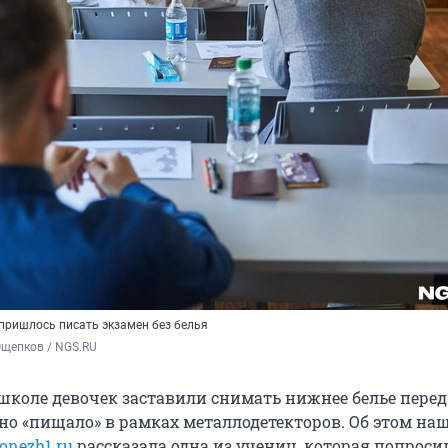
ришлось писать экзамен без белья
Ощепков / NGS.RU
школе девочек заставили снимать нижнее белье перед
 оно «пищало» в рамках металлодетекторов. Об этом н
onezh1.ru
рассказала одна из учениц, которая попроси