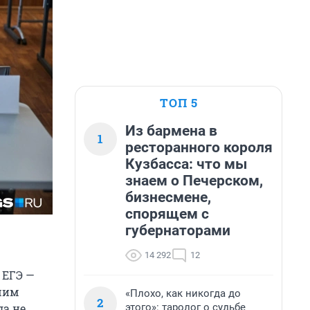
ТОП 5
Из бармена в
1
ресторанного короля
Кузбасса: что мы
знаем о Печерском,
бизнесмене,
спорящем с
губернаторами
14 292
12
 ЕГЭ —
ашим
«Плохо, как никогда до
2
этого»: таролог о судьбе
ла не