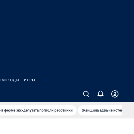
ОМОКОДЫ
ИГРЫ
На ферме экс-депутата погибли работники
Женщина едва не истекла кро