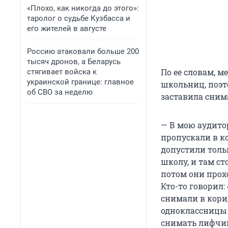
«Плохо, как никогда до этого»:
таролог о судьбе Кузбасса и
его жителей в августе
Россию атаковали больше 200
тысяч дронов, а Беларусь
По ее словам, 
стягивает войска к
украинской границе: главное
школьниц, поэто
об СВО за неделю
заставила снима
— В мою аудито
пропускали в к
допустили тольк
школу, и там ст
потом они прох
Кто-то говорил
снимали в кори
одноклассницы 
снимать лифчик