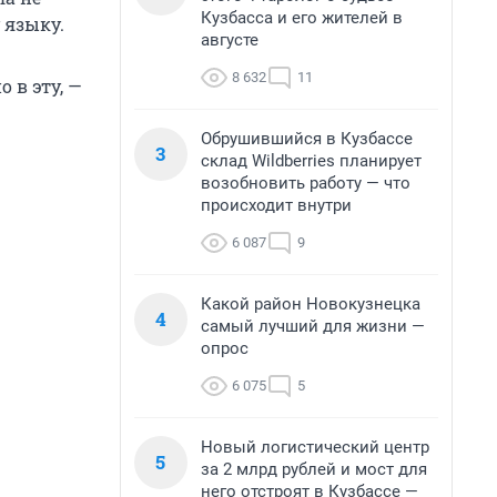
Кузбасса и его жителей в
 языку.
августе
8 632
11
 в эту, —
Обрушившийся в Кузбассе
3
склад Wildberries планирует
возобновить работу — что
происходит внутри
6 087
9
Какой район Новокузнецка
4
самый лучший для жизни —
опрос
6 075
5
Новый логистический центр
5
за 2 млрд рублей и мост для
него отстроят в Кузбассе —