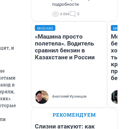
подробности
6 064
5
МНЕНИЕ
МНЕНИ
«Машина просто
Мой б
полетела». Водитель
береж
щит, и
сравнил бензин в
хотел
Казахстане и России
тысяч
креди
приех
не
безоп
екетами
заход в
еряли,
Анатолий Кузнецов
чик».
которые
РЕКОМЕНДУЕМ
или
Слизни атакуют: как