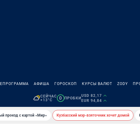
ЛЕПРОГРАММА
АФИША
ГОРОСКОП
КУРСЫ ВАЛЮТ
ZODY
ПР
USD 82,17
СЕЙЧАС
0
ПРОБКИ
+13°C
EUR 94,84
ый проезд с картой «Мир»
Кузбасский мэр-взяточник хочет домой