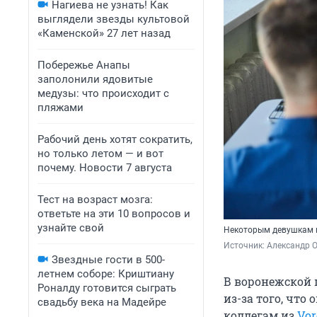
Нагиева не узнать! Как
выглядели звезды культовой
«Каменской» 27 лет назад
Побережье Анапы
заполонили ядовитые
медузы: что происходит с
пляжами
Рабочий день хотят сократить,
но только летом — и вот
почему. Новости 7 августа
Тест на возраст мозга:
ответьте на эти 10 вопросов и
узнайте свой
Некоторым девушкам п
Источник: 
Александр 
Звездные гости в 500-
летнем соборе: Криштиану
В воронежской 
Роналду готовится сыграть
из-за того, что
свадьбу века на Мадейре
коллегам из
Vor