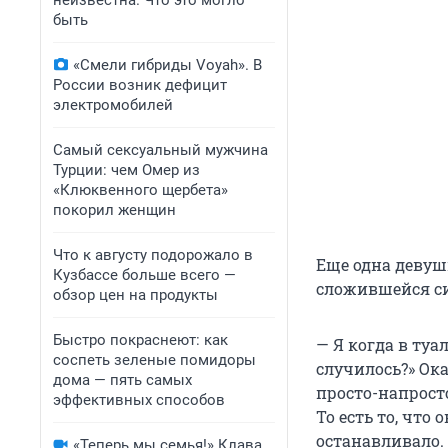
неизвестна. Что это могло
быть
«Смели гибриды Voyah». В
России возник дефицит
электромобилей
Самый сексуальный мужчина
Турции: чем Омер из
«Клюквенного щербета»
покорил женщин
Что к августу подорожало в
Еще одна девуш
Кузбассе больше всего —
сложившейся с
обзор цен на продукты
Быстро покраснеют: как
— Я когда в туа
соспеть зеленые помидоры
случилось?» Ока
дома — пять самых
просто-напросто
эффективных способов
То есть то, что
останавливало.
«Теперь мы семья!» Клава