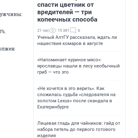
спасти цветник от
вредителей — три
мужчины:
копеечных способа
21 час
15 381
6
0%.
Ученый АлтГУ рассказала, ждать ли
нашествия комаров в августе
должен
«Напоминает куриное мясо»:
ярославцы нашли в лесу необычный
гриб — что это
«Не хочется в это верить». Как
сложилась судьба «следователя на
золотом Lexus» после скандала в
Екатеринбурге
Лицевая гладь для чайников: гайд от
набора петель до первого готового
изделия