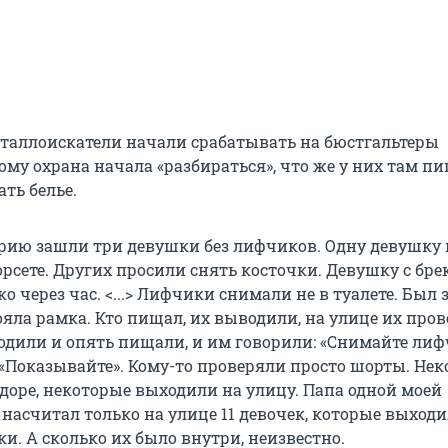
металлоискатели начали срабатывать на бюстгальтеры
му охрана начала «разбираться», что же у них там пи
ть белье.
рию зашли три девушки без лифчиков. Одну девушку 
орсете. Других просили снять косточки. Девушку с бр
о через час. <...> Лифчики снимали не в туалете. Был 
ояла рамка. Кто пищал, их выводили, на улице их пров
одили и опять пищали, и им говорили: «Снимайте лиф
: «Показывайте». Кому-то проверяли просто шорты. Не
доре, некоторые выходили на улицу. Папа одной моей
насчитал только на улице 11 девочек, которые выход
и. А сколько их было внутри, неизвестно.