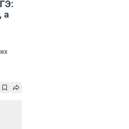
ГЭ:
 а
них