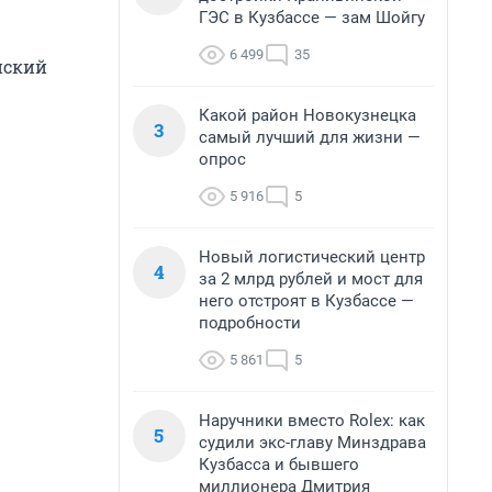
ГЭС в Кузбассе — зам Шойгу
6 499
35
йский
Какой район Новокузнецка
3
самый лучший для жизни —
опрос
5 916
5
Новый логистический центр
4
за 2 млрд рублей и мост для
него отстроят в Кузбассе —
подробности
5 861
5
Наручники вместо Rolex: как
5
судили экс-главу Минздрава
Кузбасса и бывшего
миллионера Дмитрия