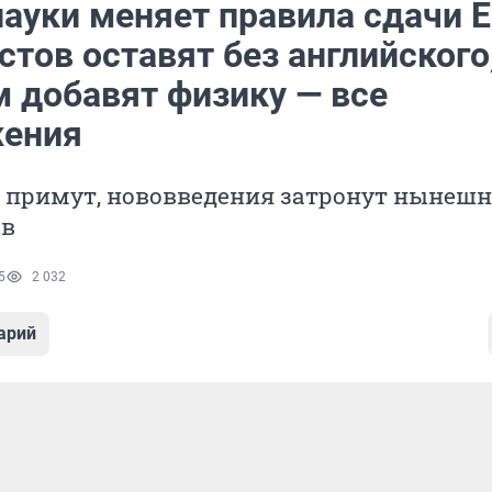
ауки меняет правила сдачи Е
тов оставят без английского,
м добавят физику — все
ения
т примут, нововведения затронут нынеш
ов
5
2 032
арий