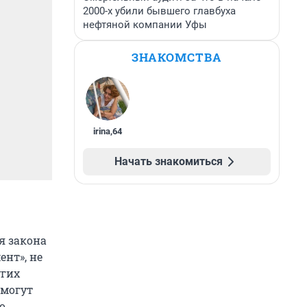
2000-х убили бывшего главбуха
нефтяной компании Уфы
ЗНАКОМСТВА
irina
,
64
Начать знакомиться
я закона
нт», не
угих
смогут
о