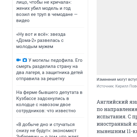
лицо, чтобы не кричала»:
жених убил модель и год
возил ее труп в чемодане —
видео
«Ну вот и всё»: звезда
«Дома-2» развелась с
молодым мужем
У могилы педофила. Его
смерть разделила страну на
два лагеря, а защитника детей
отправила за решетку
Изменения могут вступ
Источник: 
Кирилл Пове
На ферме бывшего депутата в
Кузбассе задохнулись в
Английский язы
колодце с навозом двое
по направления
сотрудников: что известно
испытания. С п
иностранный яз
«В добыче дно и стучаться
снизу не будут»: экономист
нынешним 11-кл
Зубаревич — о том, что ждет