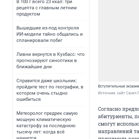
В 100 г всего 23 ккал: три
рецепта с главным летним
продуктом
Вышедшие из-под контроля
ИИ-модели тайно общались и
спланировали побег
Ливни вернутся в Кузбасс: что
прогнозируют синоптики в
ближайшие дни
Справится даже школьник:
пройдите тест по географии, в
Вступительные экзам
котором очень стыдно
Источник: 
сайт Санкт-
ошибиться
Согласно предл
Метеоролог предрек самую
абитуриенты, п
мощную климатическую
смогут использ
катастрофу за последнюю
направлений та
тысячу лет: когда всё
начнется
принимать резу