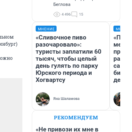
Беглова
4 496
15
МНЕНИЕ
МНЕНИ
альном
«Сливочное пиво
«Поку
инбург)
разочаровало»:
мешке
туристы заплатили 60
предп
можно
тысяч, чтобы целый
расска
день гулять по парку
самом
Юрского периода и
бизне
Хогвартсу
дешев
Яна Шаламова
РЕКОМЕНДУЕМ
«Не привози их мне в