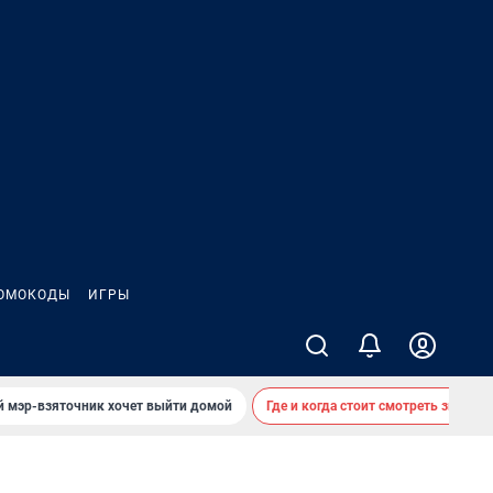
ОМОКОДЫ
ИГРЫ
й мэр-взяточник хочет выйти домой
Где и когда стоит смотреть звездоп