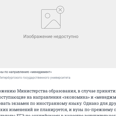
ены по направлению «менеджмент»
Петербургского государственного университета
ожению Министерства образования, в случае приняти
оступающие на направления «экономика» и «менеджме
овать экзамен по иностранному языку. Однако для др
ких изменений не планируется, и вузы по-прежнему 
льтаты ЕГЭ по английскому в качестве вступительног