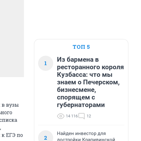
ТОП 5
Из бармена в
1
ресторанного короля
Кузбасса: что мы
знаем о Печерском,
бизнесмене,
спорящем с
губернаторами
 в вузы
ьного
14 116
12
 списка
,
Найден инвестор для
 к ЕГЭ по
2
достройки Крапивинской