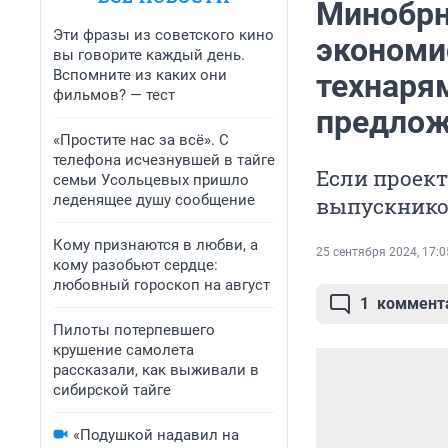
Минобрн
Эти фразы из советского кино
экономис
вы говорите каждый день.
Вспомните из каких они
технаря
фильмов? — тест
предлож
«Простите нас за всё». С
телефона исчезнувшей в тайге
Если проек
семьи Усольцевых пришло
леденящее душу сообщение
выпускник
Кому признаются в любви, а
25 сентября 2024, 17:0
кому разобьют сердце:
любовный гороскоп на август
1
коммент
Пилоты потерпевшего
крушение самолета
рассказали, как выживали в
сибирской тайге
«Подушкой надавил на