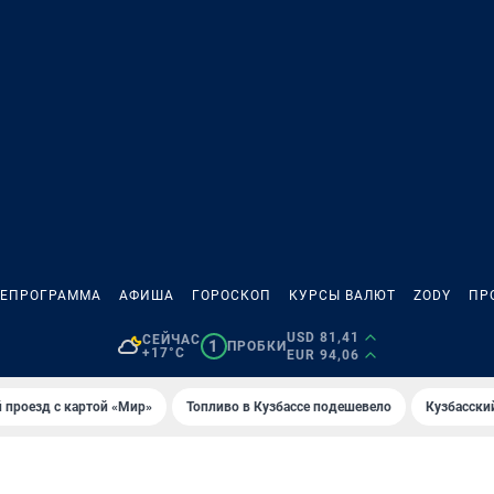
ЛЕПРОГРАММА
АФИША
ГОРОСКОП
КУРСЫ ВАЛЮТ
ZODY
ПР
USD 81,41
СЕЙЧАС
1
ПРОБКИ
+17°C
EUR 94,06
 проезд с картой «Мир»
Топливо в Кузбассе подешевело
Кузбасски