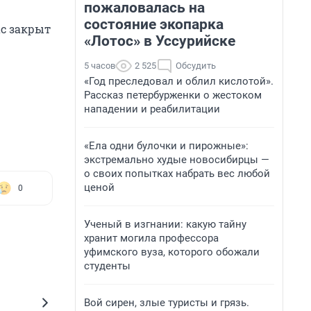
пожаловалась на
состояние экопарка
ас закрыт
«Лотос» в Уссурийске
5 часов
2 525
Обсудить
«Год преследовал и облил кислотой».
Рассказ петербурженки о жестоком
нападении и реабилитации
«Ела одни булочки и пирожные»:
экстремально худые новосибирцы —
о своих попытках набрать вес любой
ценой
0
Ученый в изгнании: какую тайну
хранит могила профессора
уфимского вуза, которого обожали
студенты
Вой сирен, злые туристы и грязь.