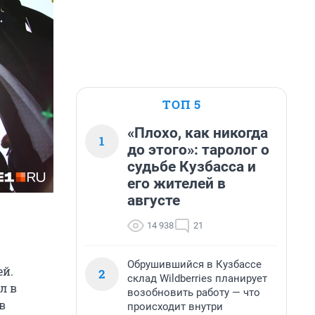
ТОП 5
«Плохо, как никогда
1
до этого»: таролог о
судьбе Кузбасса и
его жителей в
августе
14 938
21
Обрушившийся в Кузбассе
ей.
2
склад Wildberries планирует
л в
возобновить работу — что
в
происходит внутри