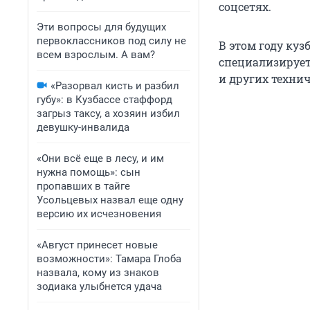
соцсетях.
Эти вопросы для будущих
первоклассников под силу не
В этом году куз
всем взрослым. А вам?
специализирует
и других техни
«Разорвал кисть и разбил
губу»: в Кузбассе стаффорд
загрыз таксу, а хозяин избил
девушку-инвалида
«Они всё еще в лесу, и им
нужна помощь»: сын
пропавших в тайге
Усольцевых назвал еще одну
версию их исчезновения
«Август принесет новые
возможности»: Тамара Глоба
назвала, кому из знаков
зодиака улыбнется удача