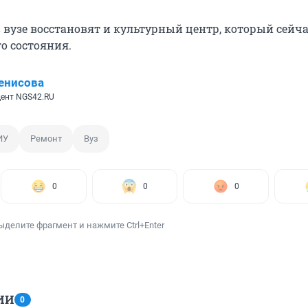
 вузе восстановят и культурный центр, который сейч
о состояния.
енисова
ент NGS42.RU
ИУ
Ремонт
Вуз
0
0
0
ыделите фрагмент и нажмите Ctrl+Enter
ИИ
0