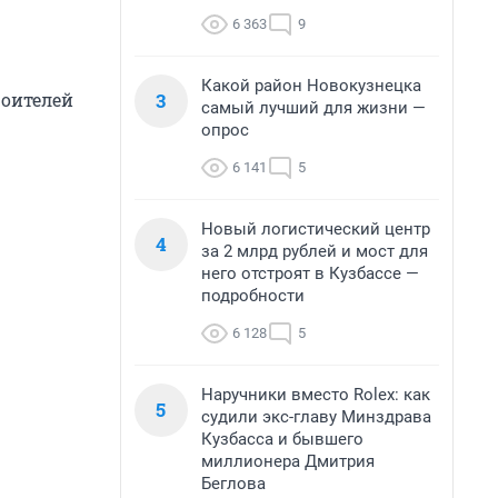
6 363
9
Какой район Новокузнецка
3
роителей
самый лучший для жизни —
опрос
6 141
5
Новый логистический центр
4
за 2 млрд рублей и мост для
него отстроят в Кузбассе —
подробности
6 128
5
Наручники вместо Rolex: как
5
судили экс-главу Минздрава
Кузбасса и бывшего
миллионера Дмитрия
Беглова