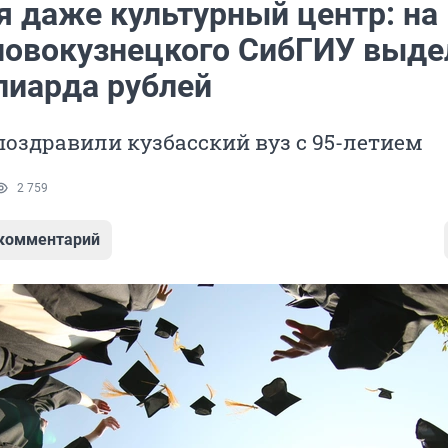
я даже культурный центр: на
новокузнецкого СибГИУ выде
лиарда рублей
поздравили кузбасский вуз с 95-летием
2 759
 комментарий