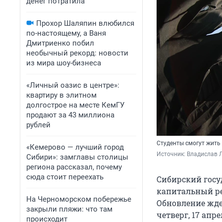
денег потратила
Прохор Шаляпин влюбился
по-настоящему, а Ваня
Дмитриенко побил
необычный рекорд: новости
из мира шоу-бизнеса
«Личный оазис в центре»:
квартиру в элитном
долгострое на месте КемГУ
продают за 43 миллиона
рублей
Студенты смогут жить
«Кемерово — лучший город
Источник: 
Владислав Л
Сибири»: замглавы столицы
региона рассказал, почему
сюда стоит переехать
Сибирский гос
капитальный ре
На Черноморском побережье
Обновление жде
закрыли пляжи: что там
четверг, 17 апр
происходит