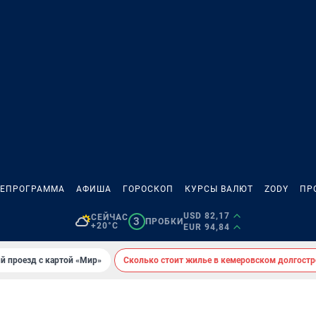
ЛЕПРОГРАММА
АФИША
ГОРОСКОП
КУРСЫ ВАЛЮТ
ZODY
ПР
USD 82,17
СЕЙЧАС
3
ПРОБКИ
+20°C
EUR 94,84
й проезд с картой «Мир»
Сколько стоит жилье в кемеровском долгостр