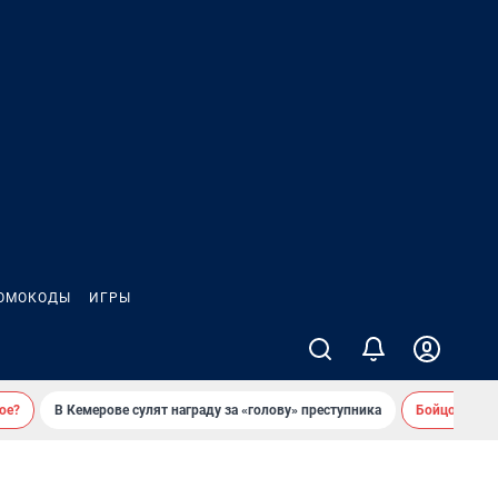
ОМОКОДЫ
ИГРЫ
ое?
В Кемерове сулят награду за «голову» преступника
Бойцовский 