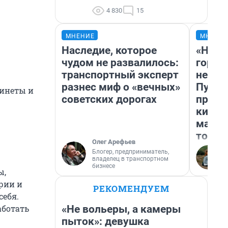
4 830
15
МНЕНИЕ
МНЕНИ
Наследие, которое
«Нет 
чудом не развалилось:
городо
транспортный эксперт
недоф
разнес миф о «вечных»
Путеш
бинеты и
советских дорогах
проех
килом
машин
того
Олег Арефьев
Блогер, предприниматель,
владелец в транспортном
бизнесе
ы,
рии и
РЕКОМЕНДУЕМ
себя.
«Не вольеры, а камеры
аботать
пыток»: девушка