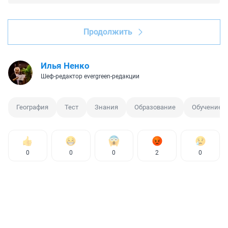
Продолжить
Илья Ненко
Шеф-редактор evergreen-редакции
География
Тест
Знания
Образование
Обучение
0
0
0
2
0