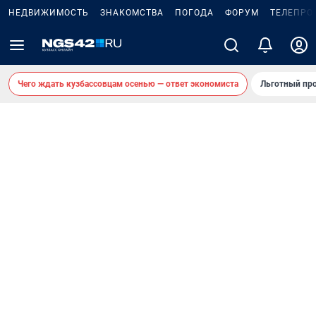
НЕДВИЖИМОСТЬ
ЗНАКОМСТВА
ПОГОДА
ФОРУМ
ТЕЛЕПРО
Чего ждать кузбассовцам осенью — ответ экономиста
Льготный про