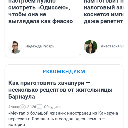
настроем нужно
нам готовит н
смотреть «Одиссею»,
налоговый зако
чтобы она не
коснется импор
выглядела как фиаско
даже репетито
Надежда Губарь
Анастасия Зав
РЕКОМЕНДУЕМ
Как приготовить хачапури —
несколько рецептов от жительницы
Барнаула
4 часа
2 126
Обсудить
«Мечтал о большой жизни»: иностранец из Камеруна
переехал в Ярославль и создал здесь семью —
история