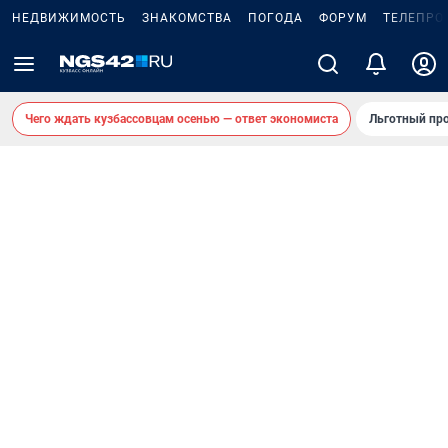
НЕДВИЖИМОСТЬ
ЗНАКОМСТВА
ПОГОДА
ФОРУМ
ТЕЛЕПРО
Чего ждать кузбассовцам осенью — ответ экономиста
Льготный про