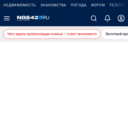
НЕДВИЖИМОСТЬ
ЗНАКОМСТВА
ПОГОДА
ФОРУМ
ТЕЛЕПРО
Чего ждать кузбассовцам осенью — ответ экономиста
Льготный про