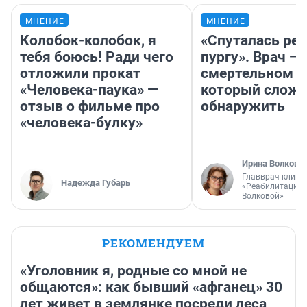
МНЕНИЕ
МНЕНИЕ
Колобок-колобок, я
«Спуталась реч
тебя боюсь! Ради чего
пургу». Врач — 
отложили прокат
смертельном д
«Человека-паука» —
который слож
отзыв о фильме про
обнаружить
«человека-булку»
Ирина Волкова
Главврач клини
Надежда Губарь
«Реабилитация 
Волковой»
РЕКОМЕНДУЕМ
«Уголовник я, родные со мной не
общаются»: как бывший «афганец» 30
лет живет в землянке посреди леса