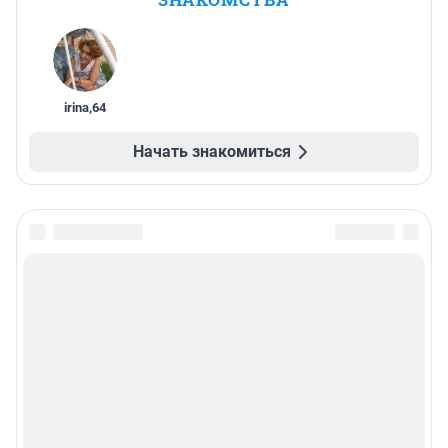
irina
,
64
Начать знакомиться