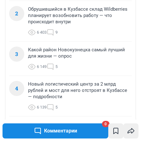
Обрушившийся в Кузбассе склад Wildberries
2
планирует возобновить работу — что
происходит внутри
6 403
9
Какой район Новокузнецка самый лучший
3
для жизни — опрос
6 149
5
Новый логистический центр за 2 млрд
4
рублей и мост для него отстроят в Кузбассе
— подробности
6 139
5
0
Наручники вместо Rolex: как судили экс-
5
Комментарии
главу Минздрава Кузбасса и бывшего
миллионера Дмитрия Беглова