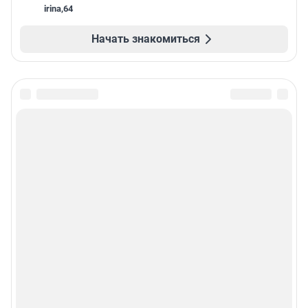
irina
,
64
Начать знакомиться