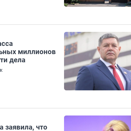
асса
льных миллионов
ти дела
к
 заявила, что