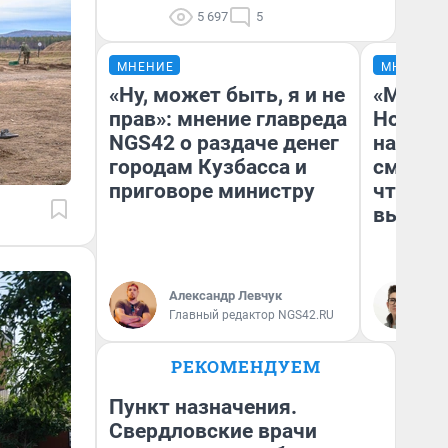
5 697
5
МНЕНИЕ
МНЕНИЕ
«Ну, может быть, я и не
«Мы ви
прав»: мнение главреда
Нолана
NGS42 о раздаче денег
настро
городам Кузбасса и
смотре
приговоре министру
чтобы 
выгляд
Александр Левчук
На
Главный редактор NGS42.RU
РЕКОМЕНДУЕМ
Пункт назначения.
Свердловские врачи