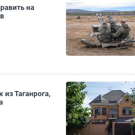
равить на
ов
 из Таганрога,
а