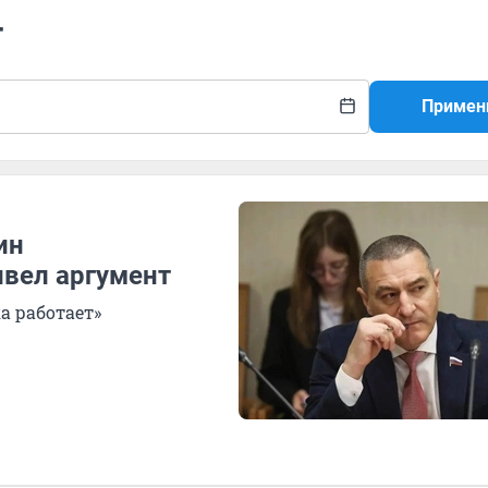
т
Примен
ин
вел аргумент
а работает»