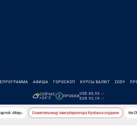
ЛЕПРОГРАММА
АФИША
ГОРОСКОП
КУРСЫ ВАЛЮТ
ZODY
ПР
USD 80,93
СЕЙЧАС
2
ПРОБКИ
+24°C
EUR 93,19
картой «Мир»
Сожительницу замгубернатора Кузбасса осудили
На С