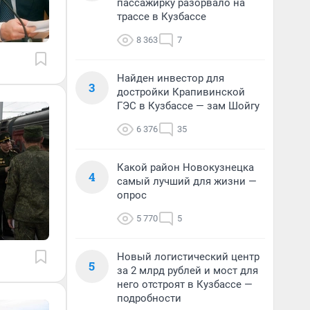
пассажирку разорвало на
трассе в Кузбассе
8 363
7
Найден инвестор для
3
достройки Крапивинской
ГЭС в Кузбассе — зам Шойгу
6 376
35
Какой район Новокузнецка
4
самый лучший для жизни —
опрос
5 770
5
Новый логистический центр
5
за 2 млрд рублей и мост для
него отстроят в Кузбассе —
подробности