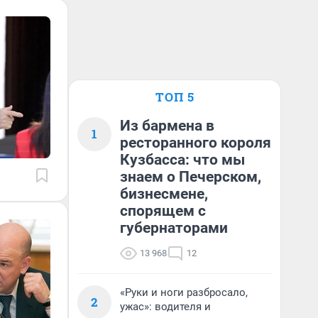
ТОП 5
Из бармена в
1
ресторанного короля
Кузбасса: что мы
знаем о Печерском,
бизнесмене,
спорящем с
губернаторами
13 968
12
«Руки и ноги разбросало,
2
ужас»: водителя и