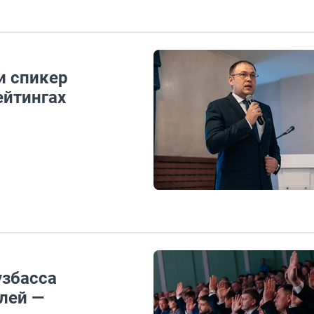
и спикер
ейтингах
узбасса
лей —