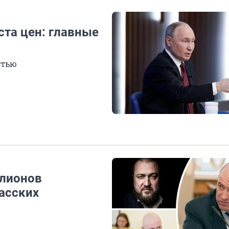
ста цен: главные
стью
ллионов
асских