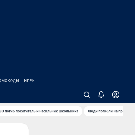
ОМОКОДЫ
ИГРЫ
ВО погиб похититель и насильник школьника
Люди погибли на предприя