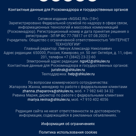
Контактные данные для Роскомнадзора и государственных органов
Сетевое издание «NGS42.RU» (18+)
Зарегистрировано Федеральной службой по надзору в сфере связи,
информационных технологий и массовых коммуникаций
(Роскомнадзор). Регистрационный номер и дата принятия решения о
регистрации - ЭЛ № ФС 77-78817 от 07.08.2020 г.
Учредитель: Общество с ограниченной ответственностью "ИНТЕРНЕТ
ТЕХНОЛОГИИ"
Главный редактор: Левчук Александр Николаевич
Адрес редакции: 650000, Россия, Кемерово, ул. 50 лет Октября, д. 11, офис
201, телефон +7 (3842) 23-22-60
Электронный адрес редакции:
ngs42@shkulev.ru
Контактные данные для Роскомнадзора и государственных органов:
juristnsk@shkulev.ru
Техподдержка:
help@shkulev.ru
По вопросам коммерческого сотрудничества:
Жапарова Жанна, менеджер по работе с федеральными клиентами
zhanna.zhaparova@shkulev.ru
, моб. + 7 982 640 34 32
Ревина Мария, директор по работе с федеральными клиентами
mariya.revina@shkulev.ru
, моб. +7 910 402 4056
Редакция сайта не несет ответственности за достоверность
информации, содержащейся в рекламных объявлениях.
Информация об ограничениях
Политика использования cookies