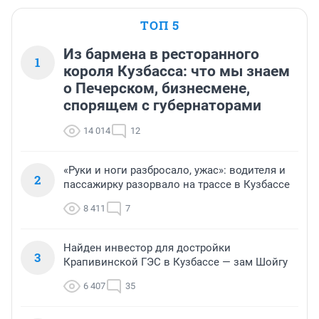
ТОП 5
Из бармена в ресторанного
1
короля Кузбасса: что мы знаем
о Печерском, бизнесмене,
спорящем с губернаторами
14 014
12
«Руки и ноги разбросало, ужас»: водителя и
2
пассажирку разорвало на трассе в Кузбассе
8 411
7
Найден инвестор для достройки
3
Крапивинской ГЭС в Кузбассе — зам Шойгу
6 407
35