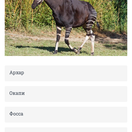
Архар
Окапи
Фосса