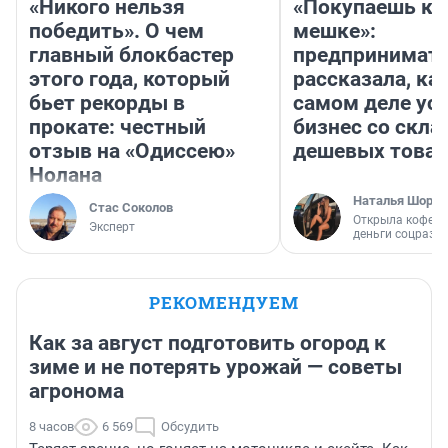
«Никого нельзя
«Покупаешь ко
победить». О чем
мешке»:
главный блокбастер
предпринимат
этого года, который
рассказала, как
бьет рекорды в
самом деле ус
прокате: честный
бизнес со скл
отзыв на «Одиссею»
дешевых това
Нолана
Наталья Шорох
Стас Соколов
Открыла кофейн
Эксперт
деньги соцразв
РЕКОМЕНДУЕМ
Как за август подготовить огород к
зиме и не потерять урожай — советы
агронома
8 часов
6 569
Обсудить