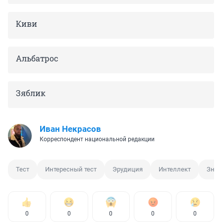
Киви
Альбатрос
Зяблик
Иван Некрасов
Корреспондент национальной редакции
Тест
Интересный тест
Эрудиция
Интеллект
Знан
0
0
0
0
0