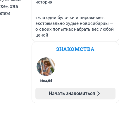
история
ке», она
елем
«Ела одни булочки и пирожные»:
экстремально худые новосибирцы —
о своих попытках набрать вес любой
ценой
ЗНАКОМСТВА
irina
,
64
Начать знакомиться