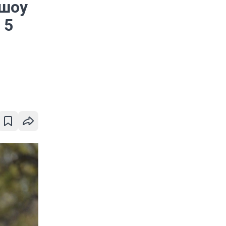
ешоу
 5