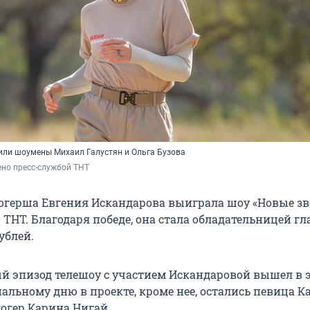
ли шоумены Михаил Галустян и Ольга Бузова
но пресс-службой ТНТ
огерша Евгения Искандарова выиграла шоу «Новые зв
а ТНТ. Благодаря победе, она стала обладательницей гл
ублей.
 эпизод телешоу с участием Искандаровой вышел в 
альному дню в проекте, кроме нее, остались певица К
логер Карина Нигай.