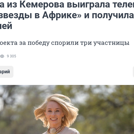
а из Кемерова выиграла тел
звезды в Африке» и получила
лей
оекта за победу спорили три участницы
9 305
арий