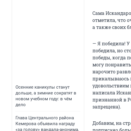
Сама Искандаро
отметила, что о
а также своих б
— Я победила! У
победила, но ст
победы, когда п
могу понравить
нарочито развлеч
прикалываюсь и
удовольствием 
Осенние каникулы станут
написала Искан
дольше, а зимние сократят в
новом учебном году: в чём
признанной в Р
дело
запрещена).
Глава Центрального района
Добавим, на ст
Кемерова объявила награду
«за голову» вандала-анонима,
подписано боль