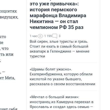
это уже привычка»:
история пермского
соцсетях
марафонца Владимира
 ведущих,
Никитина — он стал
чемпионом РФ 35 раз
что
1 час
1 199
3
Вой сирен, злые туристы и грязь.
ле
Стоит ли ехать в самый большой
, что
аквапарк в Геленджике — мнение
ить или
туристки
,
«Шрамы болят ужасно».
, —
Екатеринбурженка, которую облили
т Meta,
кислотой по указке бывшего,
рассказала о своем восстановлении
«Мечтал о большой жизни»:
иностранец из Камеруна переехал в
Ярославль и создал здесь семью —
ует себя