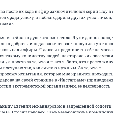
ва после выхода в эфир заключительной серии шоу в 
чень рада успеху, и поблагодарила других участников,
лизких.
 меня сейчас в душе столько тепла! Я уже давно знала, 
олько доброты и поддержки от вас я получила уже пос
оказывали эфиры. Я даже и представить себе не могла
ся такому количеству людей, не стараясь их рассмеш
ь, а просто за то, что я — это я. За то, что просто живу
 поступаю так, как считаю нужным. За то, что с
прохожу испытания, которые мне нравится проходить
дарова на своей странице в «Инстаграме» (принадлежи
оссии экстремистской организацией, ее деятельность
раницу Евгении Искандаровой в запрещенной соцсети
ше 680 тысяч человек. Сама кемеровчанка позиционир