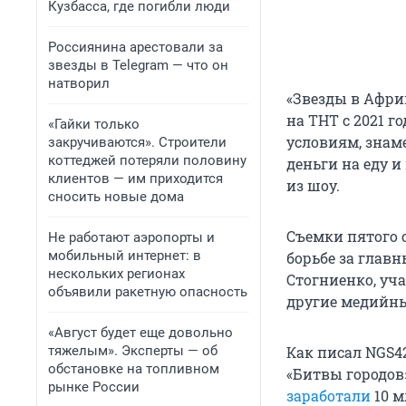
Кузбасса, где погибли люди
Россиянина арестовали за
звезды в Telegram — что он
натворил
«Звезды в Африк
на ТНТ с 2021 г
«Гайки только
условиям, знам
закручиваются». Строители
коттеджей потеряли половину
деньги на еду 
клиентов — им приходится
из шоу.
сносить новые дома
Съемки пятого 
Не работают аэропорты и
мобильный интернет: в
борьбе за глав
нескольких регионах
Стогниенко, уч
объявили ракетную опасность
другие медийны
«Август будет еще довольно
тяжелым». Эксперты — об
Как писал NGS4
обстановке на топливном
«Битвы городов»
рынке России
заработали
10 м