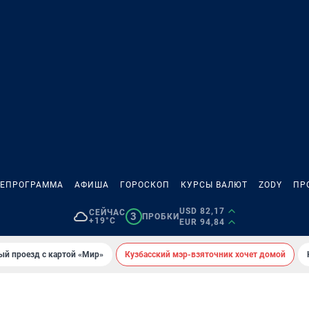
ЛЕПРОГРАММА
АФИША
ГОРОСКОП
КУРСЫ ВАЛЮТ
ZODY
ПР
USD 82,17
СЕЙЧАС
3
ПРОБКИ
+19°C
EUR 94,84
ый проезд с картой «Мир»
Кузбасский мэр-взяточник хочет домой