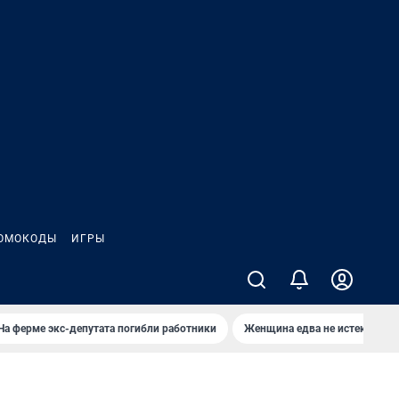
ОМОКОДЫ
ИГРЫ
На ферме экс-депутата погибли работники
Женщина едва не истекла кро