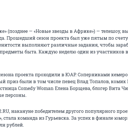
е» (позднее — «Новые звезды в Африке») — телешоу, 
ода. Прошедший сезон проекта был уже пятым по счету.
енитости выполняют различные задания, чтобы зара
и предметы быта. Каждую неделю один из участников
сезона проекта проходили в ЮАР. Соперниками кемер
ный приз были в том числе певец Влад Топалов, комик
астница Comedy Woman Елена Борщева, блогер Вита Ч
е персоны.
2.RU, накануне победителем другого популярного прое
, стала команда из Гурьевска. За успех в финале юмо
лн рублей.