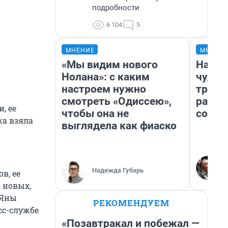
подробности
6 104
5
МНЕНИЕ
МНЕНИ
«Мы видим нового
Насле
Нолана»: с каким
чудом
настроем нужно
транс
смотреть «Одиссею»,
разне
, ее
чтобы она не
совет
ка взяла
выглядела как фиаско
Надежда Губарь
в, ее
а новых,
 Яны
РЕКОМЕНДУЕМ
сс-службе
«Позавтракал и побежал —