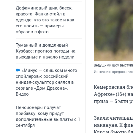
Дофаминовый шик, блеск,
красота. Фанки-стайл в
одежде: что это такое и как
его носить — примеры
образов с фото
Туманный и дождливый
Кузбасс: прогноз погоды на
выходные и начало недели
Ведущими шоу выступи
«Минус — слишком много
Источник: 
предоставле
спойлеров»: российский
ниндзя-скульптор снялся в
Кемеровская бл
сериале «Дом Дракона».
Африке» (16+) н
Видео
приза — 5 млн р
Пенсионеры получат
прибавку: кому придут
Заключительный
дополнительные выплаты с 1
накануне. К фин
сентября
Кокс и бьюти-б