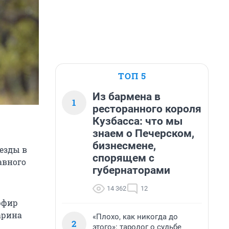
ТОП 5
Из бармена в
1
ресторанного короля
Кузбасса: что мы
знаем о Печерском,
бизнесмене,
езды в
спорящем с
авного
губернаторами
14 362
12
эфир
арина
«Плохо, как никогда до
2
этого»: таролог о судьбе