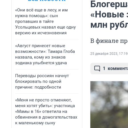
Блогерш
«Они всё еще в лесу, и им
«Новые 
нужна помощь»: сын
пропавших в тайге
млн руб
Усольцевых назвал еще одну
версию их исчезновения
В финале пр
«Август принесет новые
возможности»: Тамара Глоба
25 декабря 2023, 17:19
назвала, кому из знаков
зодиака улыбнется удача
1
коммент
Переводы россиян начнут
блокировать по одной
причине: подробности
«Меня не просто отменяют,
меня хотят убить»: участница
«Мамы в 16» ответила на
обвинения в домогательствах
к маленькому сыну