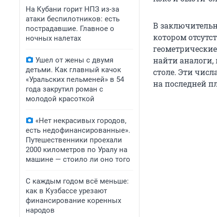
На Кубани горит НПЗ из-за
атаки беспилотников: есть
В заключительн
пострадавшие. Главное о
котором отсутс
ночных налетах
геометрические
найти аналоги,
Ушел от жены с двумя
детьми. Как главный качок
столе. Эти числ
«Уральских пельменей» в 54
на последней п
года закрутил роман с
молодой красоткой
«Нет некрасивых городов,
есть недофинансированные».
Путешественники проехали
2000 километров по Уралу на
машине — стоило ли оно того
С каждым годом всё меньше:
как в Кузбассе урезают
финансирование коренных
народов