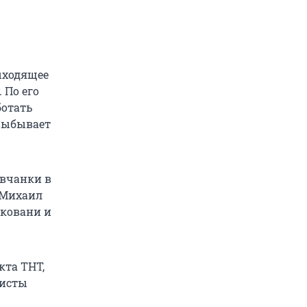
выходящее
 По его
ботать
 выбывает
овчанки в
 Михаил
иковани и
кта ТНТ,
ристы