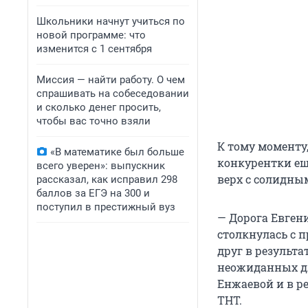
Школьники начнут учиться по
новой программе: что
изменится с 1 сентября
Миссия — найти работу. О чем
спрашивать на собеседовании
и сколько денег просить,
чтобы вас точно взяли
К тому моменту,
«В математике был больше
конкурентки ещ
всего уверен»: выпускник
верх с солидны
рассказал, как исправил 298
баллов за ЕГЭ на 300 и
поступил в престижный вуз
— Дорога Евгени
столкнулась с 
друг в результа
неожиданных дл
Енжаевой и в р
ТНТ.