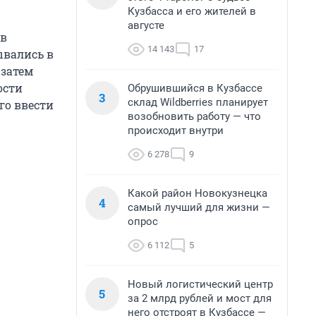
Кузбасса и его жителей в
августе
 в
14 143
17
ывались в
 затем
ости
Обрушившийся в Кузбассе
3
склад Wildberries планирует
го ввести
возобновить работу — что
происходит внутри
6 278
9
Какой район Новокузнецка
4
самый лучший для жизни —
опрос
6 112
5
Новый логистический центр
5
за 2 млрд рублей и мост для
него отстроят в Кузбассе —