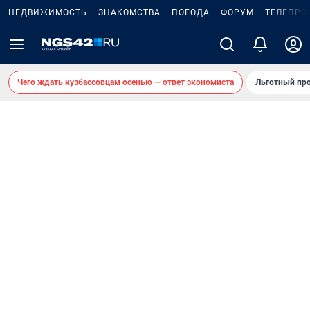
НЕДВИЖИМОСТЬ
ЗНАКОМСТВА
ПОГОДА
ФОРУМ
ТЕЛЕПРО
Чего ждать кузбассовцам осенью — ответ экономиста
Льготный про