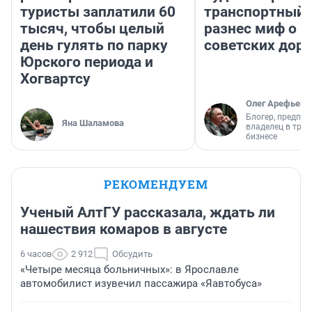
туристы заплатили 60
транспортный 
тысяч, чтобы целый
разнес миф о 
день гулять по парку
советских доро
Юрского периода и
Хогвартсу
Олег Арефьев
Блогер, предпри
Яна Шаламова
владелец в тра
бизнесе
РЕКОМЕНДУЕМ
Ученый АлтГУ рассказала, ждать ли
нашествия комаров в августе
6 часов
2 912
Обсудить
«Четыре месяца больничных»: в Ярославле
автомобилист изувечил пассажира «Яавтобуса»