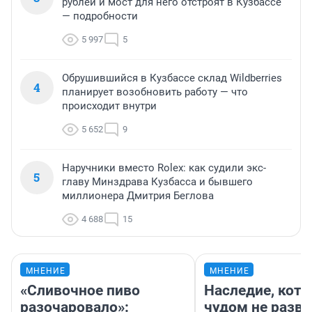
рублей и мост для него отстроят в Кузбассе
— подробности
5 997
5
Обрушившийся в Кузбассе склад Wildberries
4
планирует возобновить работу — что
происходит внутри
5 652
9
Наручники вместо Rolex: как судили экс-
5
главу Минздрава Кузбасса и бывшего
миллионера Дмитрия Беглова
4 688
15
МНЕНИЕ
МНЕНИЕ
«Сливочное пиво
Наследие, кото
разочаровало»:
чудом не разва