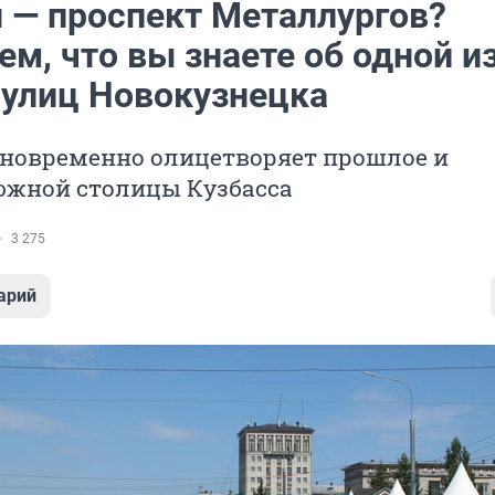
н — проспект Металлургов?
м, что вы знаете об одной и
 улиц Новокузнецка
дновременно олицетворяет прошлое и
южной столицы Кузбасса
3 275
арий