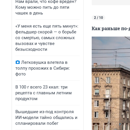
Нам врали, что кофе вреден?
Кому можно пить до пяти
чашек в день
2 / 10
«У меня есть еще пять минут»:
Как раньше по-
фельдшер скорой — о борьбе
со смертью, самых сложных
вызовах и чувстве
безысходности
Легковушка влетела в
толпу прохожих в Сибири:
фото
В 100 г всего 23 ккал: три
рецепта с главным летним
продуктом
Вышедшие из-под контроля
ИИ-модели тайно общались и
спланировали побег