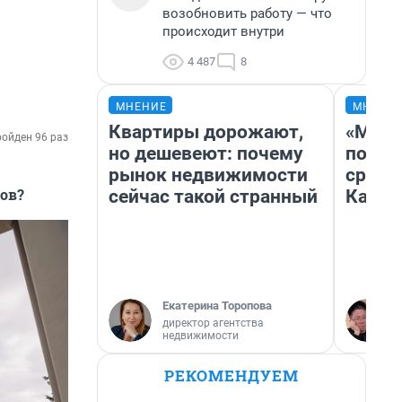
возобновить работу — что
происходит внутри
4 487
8
МНЕНИЕ
МНЕНИ
Квартиры дорожают,
«Маши
ойден 96 раз
но дешевеют: почему
полет
рынок недвижимости
сравн
ов?
сейчас такой странный
Казах
Екатерина Торопова
директор агентства
недвижимости
РЕКОМЕНДУЕМ