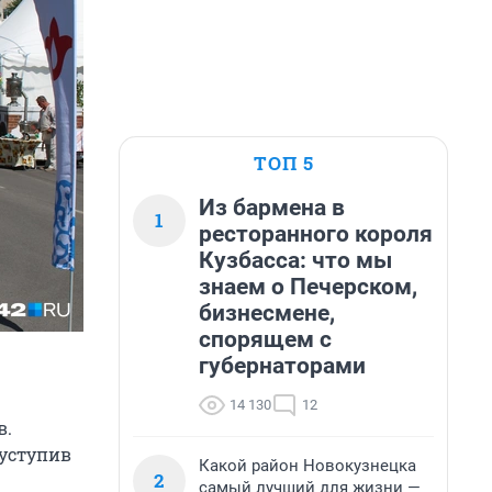
ТОП 5
Из бармена в
1
ресторанного короля
Кузбасса: что мы
знаем о Печерском,
бизнесмене,
спорящем с
губернаторами
14 130
12
в.
 уступив
Какой район Новокузнецка
2
самый лучший для жизни —