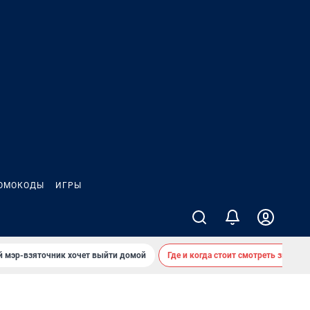
ОМОКОДЫ
ИГРЫ
й мэр-взяточник хочет выйти домой
Где и когда стоит смотреть звездоп