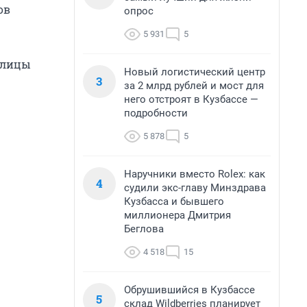
ов
опрос
5 931
5
толицы
Новый логистический центр
3
за 2 млрд рублей и мост для
него отстроят в Кузбассе —
подробности
5 878
5
Наручники вместо Rolex: как
4
судили экс-главу Минздрава
Кузбасса и бывшего
миллионера Дмитрия
Беглова
4 518
15
Обрушившийся в Кузбассе
5
склад Wildberries планирует