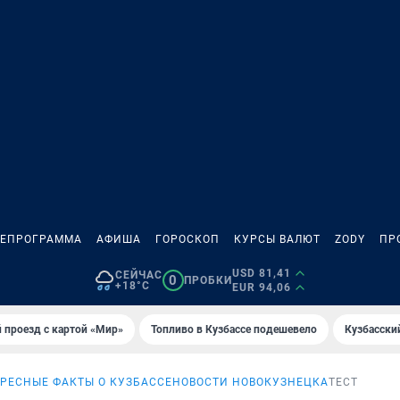
ЛЕПРОГРАММА
АФИША
ГОРОСКОП
КУРСЫ ВАЛЮТ
ZODY
ПР
USD 81,41
СЕЙЧАС
0
ПРОБКИ
+18°C
EUR 94,06
 проезд с картой «Мир»
Топливо в Кузбассе подешевело
Кузбасски
РЕСНЫЕ ФАКТЫ О КУЗБАССЕ
НОВОСТИ НОВОКУЗНЕЦКА
ТЕСТ