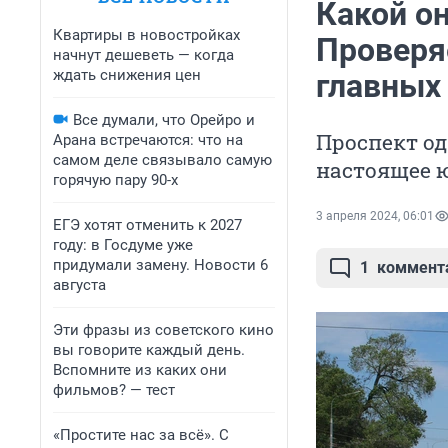
Какой о
Квартиры в новостройках
Проверяе
начнут дешеветь — когда
ждать снижения цен
главных
Все думали, что Орейро и
Проспект о
Арана встречаются: что на
самом деле связывало самую
настоящее 
горячую пару 90-х
3 апреля 2024, 06:01
ЕГЭ хотят отменить к 2027
году: в Госдуме уже
придумали замену. Новости 6
1
коммент
августа
Эти фразы из советского кино
вы говорите каждый день.
Вспомните из каких они
фильмов? — тест
«Простите нас за всё». С