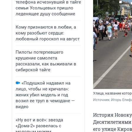
телефона исчезнувшей в тайге
семьи Усольцевых пришло
леденящее душу сообщение
Кому признаются в любви, а
кому разобьют сердце:
любовный гороскоп на август
Пилоты потерпевшего
крушение самолета
рассказали, как выживали в
сибирской тайге
«Подушкой надавил на
лицо, чтобы не кричала»:
Улица, название кото
жених убил модель и год
Источник: 
Игорь Епиф
возил ее труп в чемодане —
видео
История Новоку
«Ну вот и всё»: звезда
Десятилетиями 
«Дома-2» развелась с
его улице Киров
молодым мужем