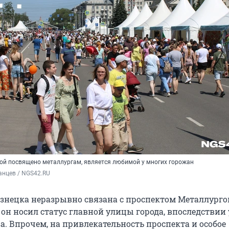
рой посвящено металлургам, является любимой у многих горожан
анцев / NGS42.RU
знецка неразрывно связана с проспектом Металлурго
он носил статус главной улицы города, впоследствии
а. Впрочем, на привлекательность проспекта и особое