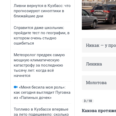
Ливни вернутся в Кузбасс: что
прогнозируют синоптики в
ближайшие дни
Справится даже школьник:
пройдите тест по географии, в
котором очень стыдно
ошибиться
Никак — у про
Метеоролог предрек самую
мощную климатическую
Ленина
катастрофу за последнюю
тысячу лет: когда всё
начнется
Молотова
«Меня бесила моя роль»:
как сегодня выглядит Пуговка
из «Папиных дочек»
3 / 10
Топливо в Кузбассе впервые
Какова протяж
за лето подешевело: сколько