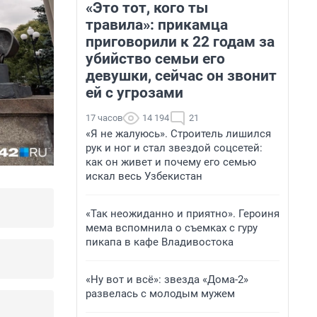
«Это тот, кого ты
травила»: прикамца
приговорили к 22 годам за
убийство семьи его
девушки, сейчас он звонит
ей с угрозами
17 часов
14 194
21
«Я не жалуюсь». Строитель лишился
рук и ног и стал звездой соцсетей:
как он живет и почему его семью
искал весь Узбекистан
«Так неожиданно и приятно». Героиня
мема вспомнила о съемках с гуру
пикапа в кафе Владивостока
«Ну вот и всё»: звезда «Дома-2»
развелась с молодым мужем