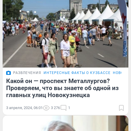
РАЗВЛЕЧЕНИЯ
ИНТЕРЕСНЫЕ ФАКТЫ О КУЗБАССЕ
НОВОСТИ
Какой он — проспект Металлургов?
Проверяем, что вы знаете об одной из
главных улиц Новокузнецка
3 апреля, 2024, 06:01
3 276
1