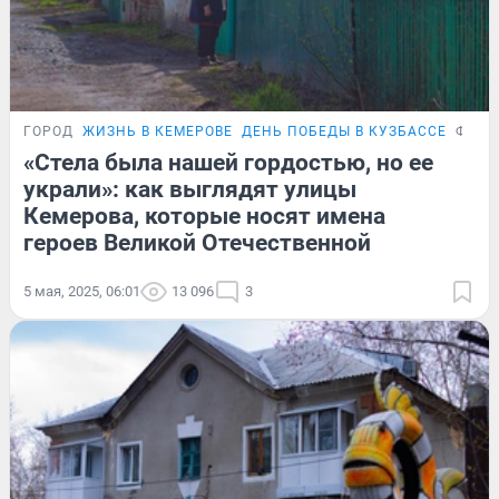
ГОРОД
ЖИЗНЬ В КЕМЕРОВЕ
ДЕНЬ ПОБЕДЫ В КУЗБАССЕ
ФОТО
«Стела была нашей гордостью, но ее
украли»: как выглядят улицы
Кемерова, которые носят имена
героев Великой Отечественной
5 мая, 2025, 06:01
13 096
3