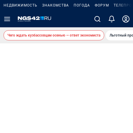
НЕДВИЖИМОСТЬ
ЗНАКОМСТВА
ПОГОДА
ФОРУМ
ТЕЛЕПРО
Чего ждать кузбассовцам осенью — ответ экономиста
Льготный про