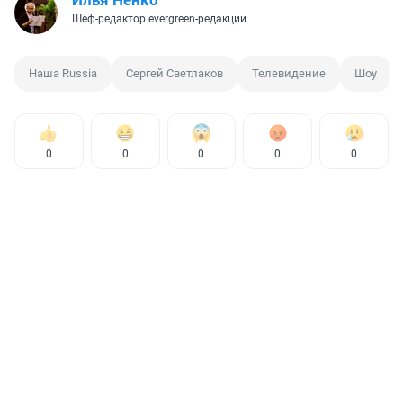
Илья Ненко
Шеф-редактор evergreen-редакции
Наша Russia
Сергей Светлаков
Телевидение
Шоу
0
0
0
0
0