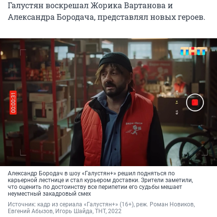
Галустян воскрешал Жорика Вартанова и
Александра Бородача, представлял новых героев.
Александр Бородач в шоу «Галустян+» решил подняться по
карьерной лестнице и стал курьером доставки. Зрители заметили,
что оценить по достоинству все перипетии его судьбы мешает
неуместный закадровый смех
Источник: 
кадр из сериала «Галустян+» (16+), реж. Роман Новиков, 
Евгений Абызов, Игорь Шайда, ТНТ, 2022