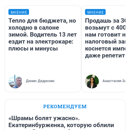
МНЕНИЕ
МНЕНИЕ
Тепло для бюджета, но
Продашь за 300
холодно в салоне
возьмут с 4000
зимой. Водитель 13 лет
нам готовит н
ездит на электрокаре:
налоговый зако
плюсы и минусы
коснется импор
даже репетито
Денис Дедюхин
Анастасия Зав
РЕКОМЕНДУЕМ
«Шрамы болят ужасно».
Екатеринбурженка, которую облили