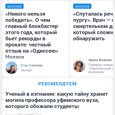
МНЕНИЕ
МНЕНИЕ
«Никого нельзя
«Спуталась речь
победить». О чем
пургу». Врач — о
главный блокбастер
смертельном ди
этого года, который
который сложн
бьет рекорды в
обнаружить
прокате: честный
отзыв на «Одиссею»
Нолана
Ирина Волкова
Главврач клиник
Стас Соколов
«Реабилитация д
Эксперт
Волковой»
РЕКОМЕНДУЕМ
Ученый в изгнании: какую тайну хранит
могила профессора уфимского вуза,
которого обожали студенты