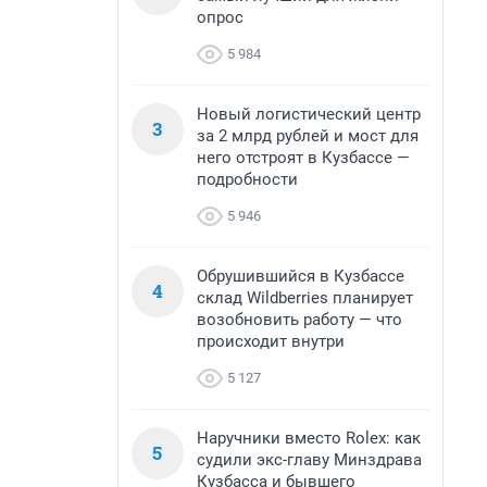
опрос
5 984
Новый логистический центр
3
за 2 млрд рублей и мост для
него отстроят в Кузбассе —
подробности
5 946
Обрушившийся в Кузбассе
4
склад Wildberries планирует
возобновить работу — что
происходит внутри
5 127
Наручники вместо Rolex: как
5
судили экс-главу Минздрава
Кузбасса и бывшего