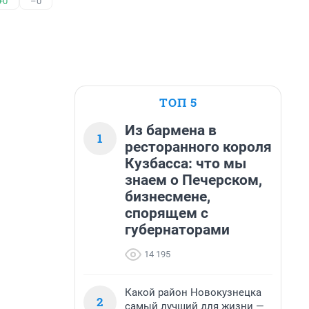
+0
–0
ТОП 5
Из бармена в
1
ресторанного короля
Кузбасса: что мы
знаем о Печерском,
бизнесмене,
спорящем с
губернаторами
14 195
Какой район Новокузнецка
2
самый лучший для жизни —