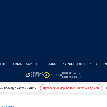
ЛЕПРОГРАММА
АФИША
ГОРОСКОП
КУРСЫ ВАЛЮТ
ZODY
ПР
USD 81,41
СЕЙЧАС
4
ПРОБКИ
+23°C
EUR 94,06
ый проезд с картой «Мир»
Кузбасский мэр-взяточник хочет домой