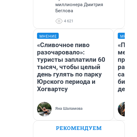
миллионера Дмитрия
Беглова
4 621
МНЕНИЕ
МНЕНИ
«Сливочное пиво
«Поку
разочаровало»:
мешке
туристы заплатили 60
предп
тысяч, чтобы целый
расска
день гулять по парку
самом
Юрского периода и
бизне
Хогвартсу
дешев
Яна Шаламова
РЕКОМЕНДУЕМ