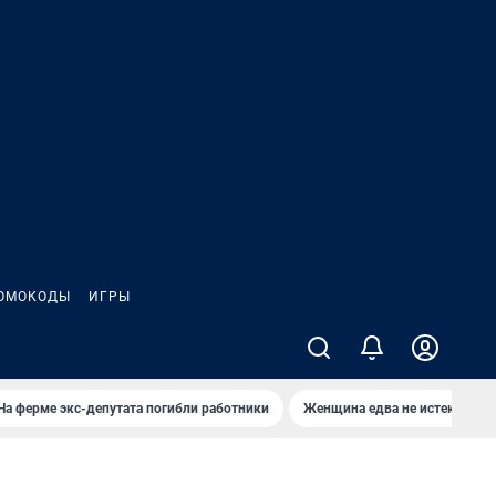
ОМОКОДЫ
ИГРЫ
На ферме экс-депутата погибли работники
Женщина едва не истекла кро