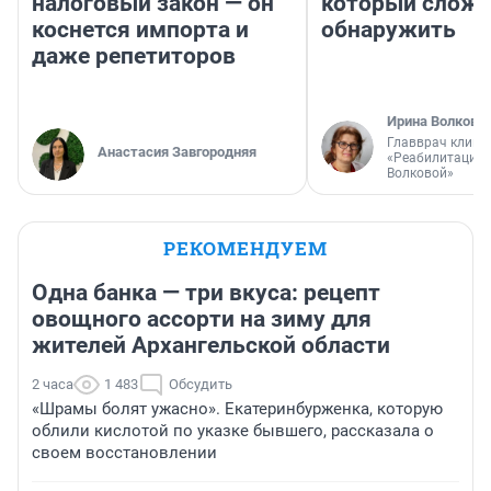
налоговый закон — он
который слож
коснется импорта и
обнаружить
даже репетиторов
Ирина Волкова
Главврач клини
Анастасия Завгородняя
«Реабилитация 
Волковой»
РЕКОМЕНДУЕМ
Одна банка — три вкуса: рецепт
овощного ассорти на зиму для
жителей Архангельской области
2 часа
1 483
Обсудить
«Шрамы болят ужасно». Екатеринбурженка, которую
облили кислотой по указке бывшего, рассказала о
своем восстановлении