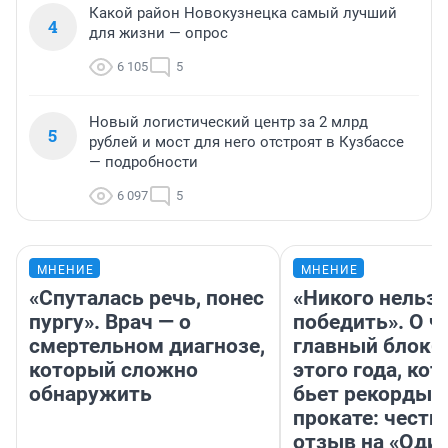
Какой район Новокузнецка самый лучший
4
для жизни — опрос
6 105
5
Новый логистический центр за 2 млрд
5
рублей и мост для него отстроят в Кузбассе
— подробности
6 097
5
МНЕНИЕ
МНЕНИЕ
«Спуталась речь, понес
«Никого нельз
пургу». Врач — о
победить». О ч
смертельном диагнозе,
главный блокб
который сложно
этого года, ко
обнаружить
бьет рекорды 
прокате: честн
отзыв на «Оди