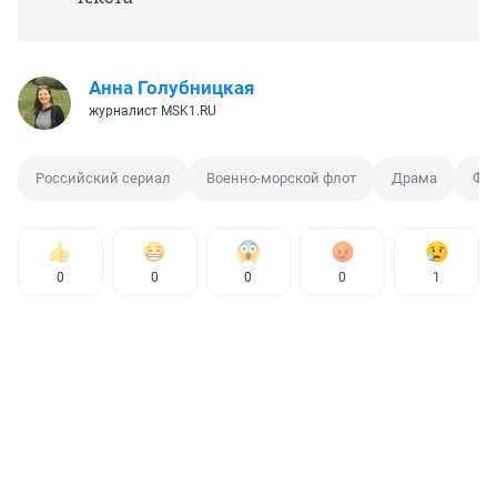
Анна Голубницкая
журналист MSK1.RU
Российский сериал
Военно-морской флот
Драма
Фил
0
0
0
0
1