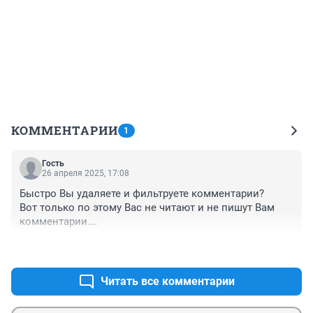
КОММЕНТАРИИ
1
Гость
26 апреля 2025, 17:08
Быстро Вы удаляете и фильтруете комментарии?

Вот только по этому Вас не читают и не пишут Вам 
комментарии.

А на аналогичном сайте по городу Новосибирску - под 
+1
–0
каждой новостью по тысячи комментариев!

Сериал неправдоподобный и исторически не верный! 
Артист Петренко на Кузнецова не похож.

Читать все комментарии
Смотреть не рекомендую Потеряете время.