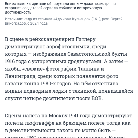
Внимательные зрители обнаружили ляпы — даже несмотря на
старания создателей сериала соблюсти историческую
достоверность
Источник: 
кадр из сериала «Адмирал Кузнецов» (16+), реж. Сергей 
Виноградов, с 2024 года
В сцене в рейхсканцелярии Гитлеру
демонстрируют аэрофотоснимки, среди
которых — изображение Севастопольской бухты
1916 года с устаревшими дредноутами. А затем —
якобы «свежие» фотографии Таллина и
Ленинграда, среди которых появляется фото
гавани конца 1980-х годов. На нём отчетливо
видны подводные лодки с техникой, появившейся
спустя четыре десятилетия после ВОВ.
Сцены налета на Москву 1941 года демонстрируют
полеты люфтваффе на бреющем полете, тогда как
в действительности такого не могло быть —
система ПВО исключала такие маневры. Кроме