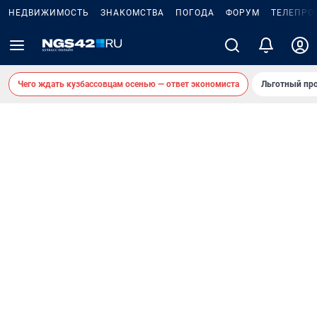
НЕДВИЖИМОСТЬ
ЗНАКОМСТВА
ПОГОДА
ФОРУМ
ТЕЛЕПРО
Чего ждать кузбассовцам осенью — ответ экономиста
Льготный про