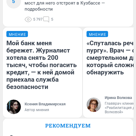
5
мост для него отстроят в Кузбассе —
подробности
5 797
5
МНЕНИЕ
МНЕНИЕ
Мой банк меня
«Спуталась речь
бережет. Журналист
пургу». Врач — о
хотела снять 200
смертельном ди
тысяч, чтобы погасить
который сложн
кредит, — к ней домой
обнаружить
приехала служба
безопасности
Ирина Волкова
Главврач клиник
Ксения Владимирская
«Реабилитация д
Автор мнения
Волковой»
РЕКОМЕНДУЕМ