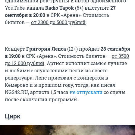
одноименной рок-группы и автор одноименного
YouTube-канала
Radio Tapok
(6+)
выступит
27
сентября в 20:00
в СРК «Арена». Стоимость
билетов —
от 2300 до 5000 рублей
.
Концерт
Григория Лепса
(12+) пройдет
28 сентября
в 19:00
в СРК «Арена». Стоимость билетов —
от 3500
до
12 000
рублей
. Артист исполнит самые лучшие
и любимые слушателями песни из своего
репертуара. Лепс приезжал с концертом в
Кемерово и в прошлом году, тогда, как писал
NGS42.RU, артиста 1,5 часа
не отпускали
со сцены
после окончания программы.
Цирк