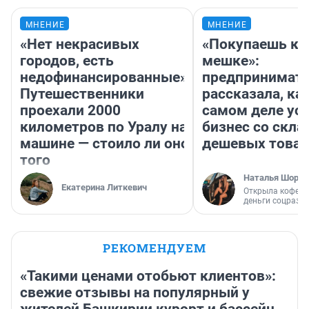
МНЕНИЕ
МНЕНИЕ
«Нет некрасивых
«Покупаешь ко
городов, есть
мешке»:
недофинансированные».
предпринимат
Путешественники
рассказала, как
проехали 2000
самом деле ус
километров по Уралу на
бизнес со скл
машине — стоило ли оно
дешевых това
того
Наталья Шорох
Екатерина Литкевич
Открыла кофейн
деньги соцразв
РЕКОМЕНДУЕМ
«Такими ценами отобьют клиентов»:
свежие отзывы на популярный у