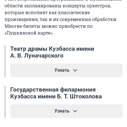
области запланированы концерты оркестров,
которые исполнят как классические
произведения, так и их современные обработки.
Многие билеты можно приобрести по
«Пушкинской карте».
Театр драмы Кузбасса имени
А. В. Луначарского
Узнать
«Марина Цветаева»
(12+). Покажут спектакль
2
Государственная филармония
и 18 сентября в 19:00
. Стоимость билетов —
500
Кузбасса имени Б. Т. Штоколова
рублей
.
Узнать
«Человек в закрытой комнате»
(16+).
Трагикомедия состоится
3 и 17 сентября в 18:30.
Стоимость билетов —
«В стране позабытых уроков»
от 600 до 800 рублей
(6+).
.