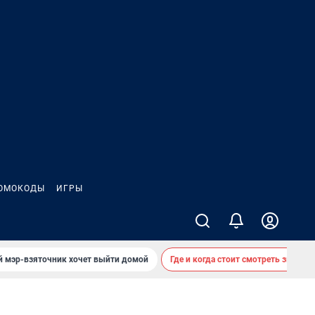
ОМОКОДЫ
ИГРЫ
й мэр-взяточник хочет выйти домой
Где и когда стоит смотреть звездоп