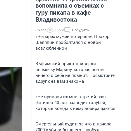
вспомнила о съемках с
гуру пикапа в кафе
Владивостока
3 часа
1 972
Обсудить
«Четырех мужей потеряла»: Прохор
Шаляпин проболтался о новой
возлюбленной
В уфимский приют привезли
пермячку Марину, которая почти
ничего о себе не помнит. Посмотрите,
вдруг она вам знакома
«Не привози их мне в третий раз».
Читинец 40 лет разводит голубей,
которые всегда к нему возвращаются
Смертельный аудит: за что в начале
2000-х убили бывшего главбуха