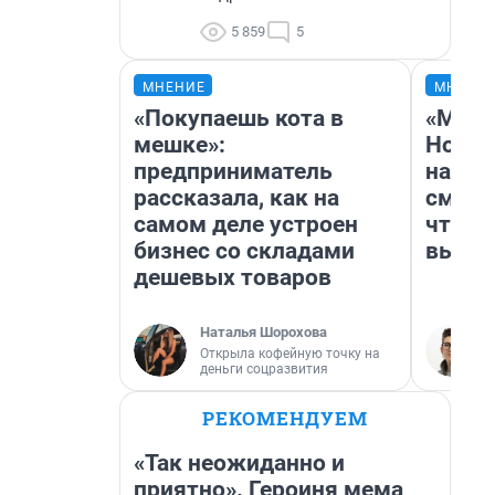
5 859
5
МНЕНИЕ
МНЕНИ
«Покупаешь кота в
«Мы в
мешке»:
Нолан
предприниматель
настр
рассказала, как на
смотр
самом деле устроен
чтобы
бизнес со складами
выгля
дешевых товаров
Наталья Шорохова
Открыла кофейную точку на
деньги соцразвития
РЕКОМЕНДУЕМ
«Так неожиданно и
приятно». Героиня мема