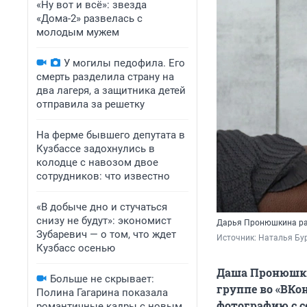
«Ну вот и всё»: звезда
«Дома-2» развелась с
молодым мужем
У могилы педофила. Его
смерть разделила страну на
два лагеря, а защитника детей
отправила за решетку
На ферме бывшего депутата в
Кузбассе задохнулись в
колодце с навозом двое
сотрудников: что известно
«В добыче дно и стучаться
снизу не будут»: экономист
Дарья Пронюшкина ра
Зубаревич — о том, что ждет
Источник: 
Наталья Бур
Кузбасс осенью
Даша Пронюшки
Больше не скрывает:
группе во «ВКо
Полина Гагарина показала
фотографию с с
романтичные кадры с новым