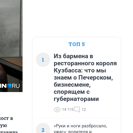
ТОП 5
Из бармена в
1
ресторанного короля
Кузбасса: что мы
знаем о Печерском,
бизнесмене,
спорящем с
губернаторами
14 115
12
ост в
кую
«Руки и ноги разбросало,
2
ужас»: водителя и
ставила