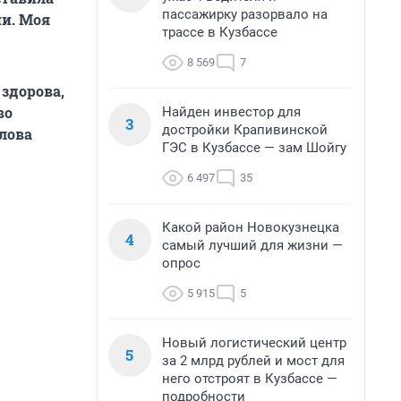
пассажирку разорвало на
ни. Моя
трассе в Кузбассе
8 569
7
 здорова,
во
Найден инвестор для
3
достройки Крапивинской
слова
ГЭС в Кузбассе — зам Шойгу
6 497
35
Какой район Новокузнецка
4
самый лучший для жизни —
опрос
5 915
5
Новый логистический центр
5
за 2 млрд рублей и мост для
него отстроят в Кузбассе —
подробности