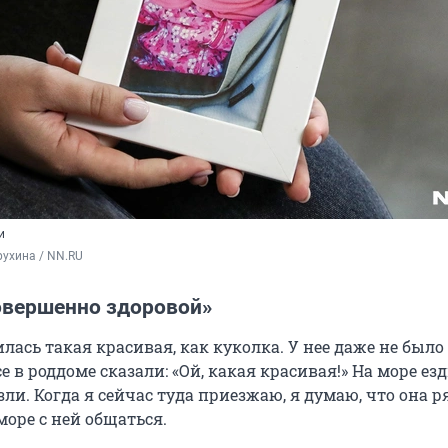
и
ухина / NN.RU
овершенно здоровой»
лась такая красивая, как куколка. У нее даже не было
 в роддоме сказали: «Ой, какая красивая!» На море ез
зли. Когда я сейчас туда приезжаю, я думаю, что она р
море с ней общаться.