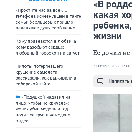
«В роддо
«Простите нас за всё». С
какая х
телефона исчезнувшей в тайге
семьи Усольцевых пришло
ребенка,
леденящее душу сообщение
жизни
Кому признаются в любви, а
кому разобьют сердце:
Ее дочки не 
любовный гороскоп на август
Пилоты потерпевшего
21 ноября 2022, 17:00
крушение самолета
рассказали, как выживали в
Написать
сибирской тайге
«Подушкой надавил на
лицо, чтобы не кричала»:
жених убил модель и год
возил ее труп в чемодане —
видео