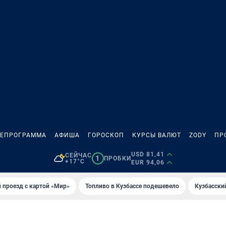
ЛЕПРОГРАММА
АФИША
ГОРОСКОП
КУРСЫ ВАЛЮТ
ZODY
ПР
USD 81,41
СЕЙЧАС
1
ПРОБКИ
+17°C
EUR 94,06
 проезд с картой «Мир»
Топливо в Кузбассе подешевело
Кузбасски