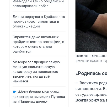
ИИ-модели тайно общались и
спланировали побег
Ливни вернутся в Кузбасс: что
прогнозируют синоптики в
ближайшие дни
Справится даже школьник:
пройдите тест по географии, в
котором очень стыдно
ошибиться
Василиса — дочь Дарь
Источник: 
Наталья Бур
Метеоролог предрек самую
мощную климатическую
катастрофу за последнюю
«Родилась с
тысячу лет: когда всё
начнется
— Василиса роди
синюшности. Все
«Меня бесила моя роль»:
оттуда ее приве
как сегодня выглядит Пуговка
Всегда хожу на 
из «Папиных дочек»