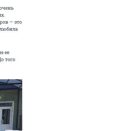
 очень
х.
ров — это
 любила
е ее
До того