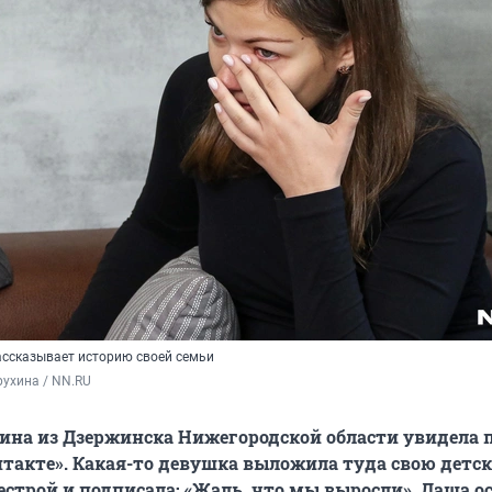
ссказывает историю своей семьи
ухина / NN.RU
на из Дзержинска Нижегородской области увидела п
нтакте». Какая-то девушка выложила туда свою детс
естрой и подписала: «Жаль, что мы выросли». Даша о