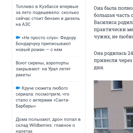
Топливо в Кузбассе впервые
Она была полно
за лето подешевело: сколько
большая часть о
сейчас стоит бензин и дизель
Василиса родил
на АЗС
практически ме
чужих, не любил
«Не просто слух»: Федору
Бондарчуку приписывают
новый роман — с кем
Она родилась 2
принесли через 
Воют сирены, аэропорты
дня.
закрывают: на Урал летят
ракеты
Круче сюжета любого
сериала: посмотрите, что
стало с актерами «Санта-
Барбары»
Дома полыхают, дрон попал в
склад Wildberries: главное о
налетах