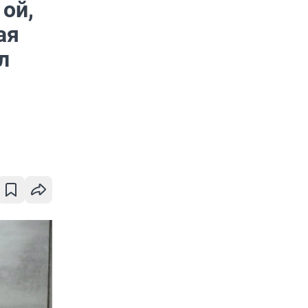
 ой,
ая
л