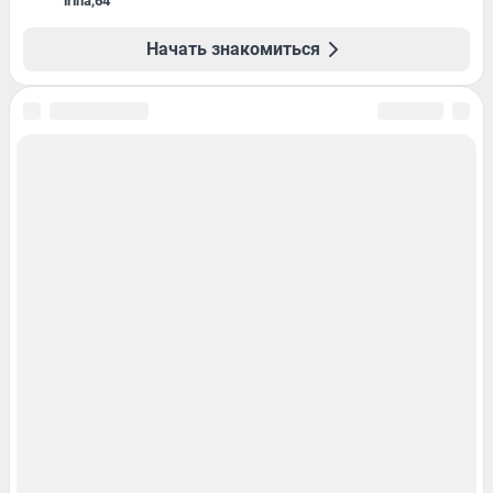
irina
,
64
Начать знакомиться