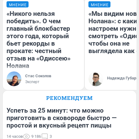
МНЕНИЕ
МНЕНИЕ
«Никого нельзя
«Мы видим нов
победить». О чем
Нолана»: с каки
главный блокбастер
настроем нужн
этого года, который
смотреть «Одис
бьет рекорды в
чтобы она не
прокате: честный
выглядела как 
отзыв на «Одиссею»
Нолана
Стас Соколов
Надежда Губарь
Эксперт
РЕКОМЕНДУЕМ
Успеть за 25 минут: что можно
приготовить в сковороде быстро —
простой и вкусный рецепт пиццы
14 часов
9 186
3