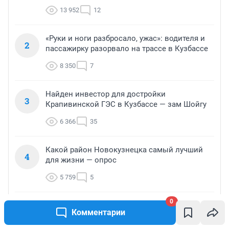
13 952
12
«Руки и ноги разбросало, ужас»: водителя и
2
пассажирку разорвало на трассе в Кузбассе
8 350
7
Найден инвестор для достройки
3
Крапивинской ГЭС в Кузбассе — зам Шойгу
6 366
35
Какой район Новокузнецка самый лучший
4
для жизни — опрос
5 759
5
0
Новый логистический центр за 2 млрд
5
Комментарии
рублей и мост для него отстроят в Кузбассе
— подробности