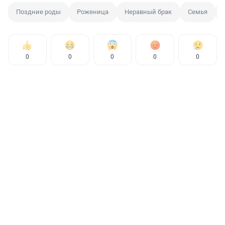
Поздние роды
Роженица
Неравный брак
Семья
0
0
0
0
0