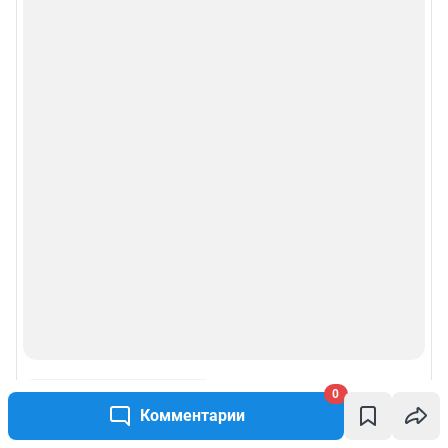
Рубрики
Реклама на сайте
Прайс-лист
О компании
Наши награды
Наши вакансии
Техподдержка
0
Предвыборная агитация
Комментарии