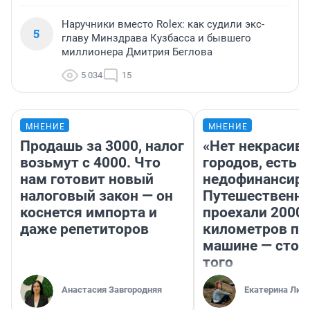
Наручники вместо Rolex: как судили экс-
5
главу Минздрава Кузбасса и бывшего
миллионера Дмитрия Беглова
5 034
15
МНЕНИЕ
МНЕНИЕ
Продашь за 3000, налог
«Нет некрасив
возьмут с 4000. Что
городов, есть
нам готовит новый
недофинансиро
налоговый закон — он
Путешественн
коснется импорта и
проехали 2000
даже репетиторов
километров по 
машине — стои
того
Анастасия Завгородняя
Екатерина Лит