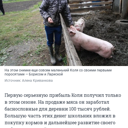
На этом снимке еще совсем маленький Коля со своими первыми
поросятами — Борисом и Лариской
Источник: 
Алена Криванкова
Первую серьезную прибыль Коля получил только
в этом сезоне. На продаже мяса он заработал
баснословные для деревни 100 тысяч рублей.
Большую часть этих денег школьник вложил в
покупку кормов и дальнейшее развитие своего