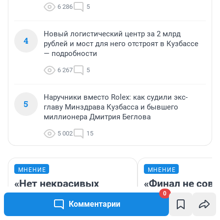
6 286
5
Новый логистический центр за 2 млрд
4
рублей и мост для него отстроят в Кузбассе
— подробности
6 267
5
Наручники вместо Rolex: как судили экс-
5
главу Минздрава Кузбасса и бывшего
миллионера Дмитрия Беглова
5 002
15
МНЕНИЕ
МНЕНИЕ
«Нет некрасивых
«Финал не совп
городов, есть
ожиданиями»: 
0
Комментарии
недофинансированные».
смотреть фил
Путешественники
«Старый орел» 