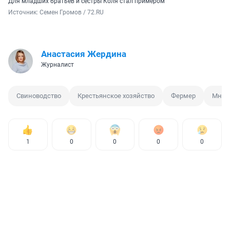
Для младших братьев и сестры Коля стал примером
Источник: 
Семен Громов / 72.RU
Анастасия Жердина
Журналист
Свиноводство
Крестьянское хозяйство
Фермер
Мног
1
0
0
0
0