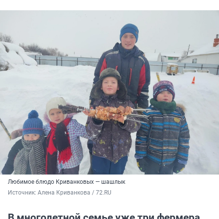
Любимое блюдо Криванковых — шашлык
Источник: 
Алена Криванкова / 72.RU
В многодетной семье уже три фермера