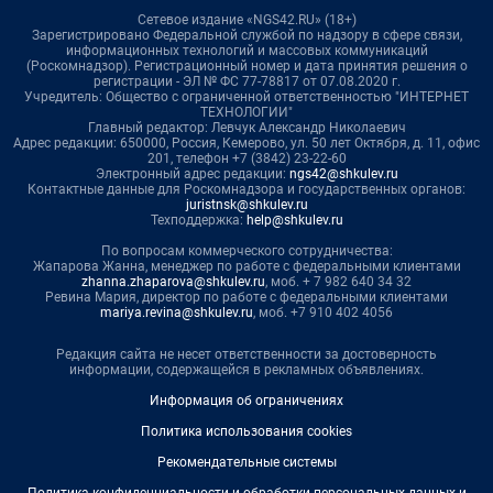
Сетевое издание «NGS42.RU» (18+)
Зарегистрировано Федеральной службой по надзору в сфере связи,
информационных технологий и массовых коммуникаций
(Роскомнадзор). Регистрационный номер и дата принятия решения о
регистрации - ЭЛ № ФС 77-78817 от 07.08.2020 г.
Учредитель: Общество с ограниченной ответственностью "ИНТЕРНЕТ
ТЕХНОЛОГИИ"
Главный редактор: Левчук Александр Николаевич
Адрес редакции: 650000, Россия, Кемерово, ул. 50 лет Октября, д. 11, офис
201, телефон +7 (3842) 23-22-60
Электронный адрес редакции:
ngs42@shkulev.ru
Контактные данные для Роскомнадзора и государственных органов:
juristnsk@shkulev.ru
Техподдержка:
help@shkulev.ru
По вопросам коммерческого сотрудничества:
Жапарова Жанна, менеджер по работе с федеральными клиентами
zhanna.zhaparova@shkulev.ru
, моб. + 7 982 640 34 32
Ревина Мария, директор по работе с федеральными клиентами
mariya.revina@shkulev.ru
, моб. +7 910 402 4056
Редакция сайта не несет ответственности за достоверность
информации, содержащейся в рекламных объявлениях.
Информация об ограничениях
Политика использования cookies
Рекомендательные системы
Политика конфиденциальности и обработки персональных данных и