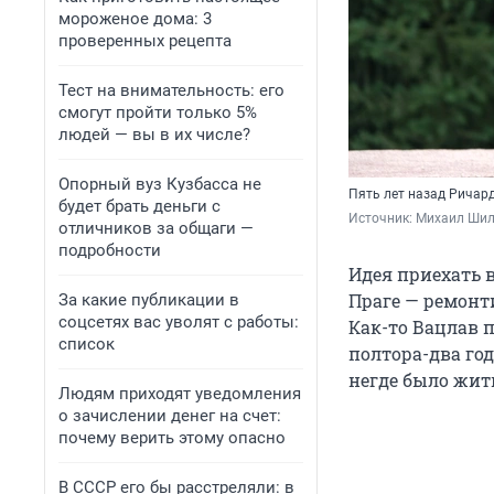
мороженое дома: 3
проверенных рецепта
Тест на внимательность: его
смогут пройти только 5%
людей — вы в их числе?
Опорный вуз Кузбасса не
Пять лет назад Ричард
будет брать деньги с
Источник: 
Михаил Шилк
отличников за общаги —
подробности
Идея приехать в
Праге — ремонт
За какие публикации в
соцсетях вас уволят с работы:
Как-то Вацлав 
список
полтора-два год
негде было жить
Людям приходят уведомления
о зачислении денег на счет:
почему верить этому опасно
В СССР его бы расстреляли: в