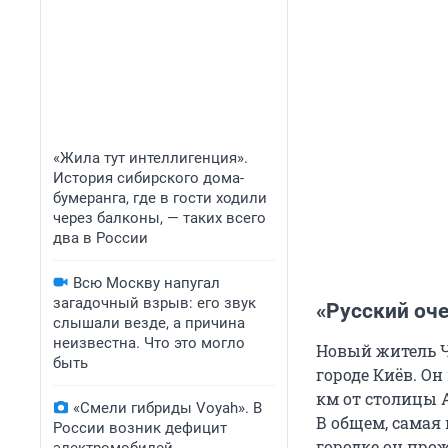
«Жила тут интеллигенция».
История сибирского дома-
бумеранга, где в гости ходили
через балконы, — таких всего
два в России
Всю Москву напугал
загадочный взрыв: его звук
«Русский оч
слышали везде, а причина
неизвестна. Что это могло
Новый житель Ч
быть
городе Киёв. Он
км от столицы 
«Смели гибриды Voyah». В
В общем, самая
России возник дефицит
городке он прож