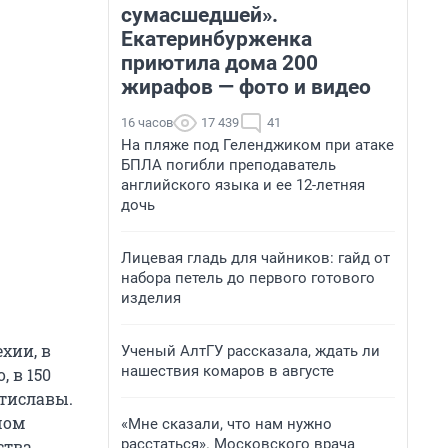
сумасшедшей».
Екатеринбурженка
приютила дома 200
жирафов — фото и видео
16 часов
17 439
41
На пляже под Геленджиком при атаке
БПЛА погибли преподаватель
английского языка и ее 12-летняя
дочь
Лицевая гладь для чайников: гайд от
набора петель до первого готового
изделия
хии, в
Ученый АлтГУ рассказала, ждать ли
нашествия комаров в августе
 в 150
атиславы.
шом
«Мне сказали, что нам нужно
расстаться». Московского врача
ства.