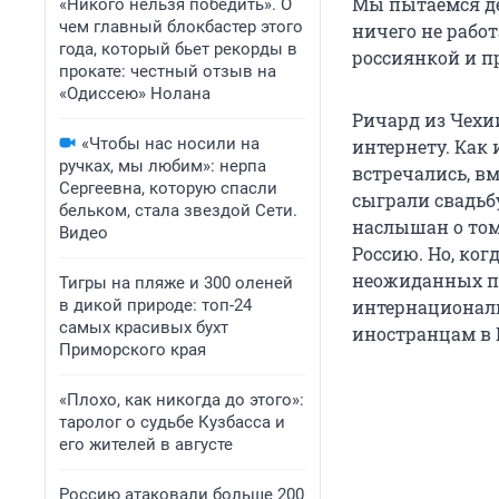
Мы пытаемся дей
«Никого нельзя победить». О
чем главный блокбастер этого
ничего не работ
года, который бьет рекорды в
россиянкой и пр
прокате: честный отзыв на
«Одиссею» Нолана
Ричард из Чехи
«Чтобы нас носили на
интернету. Как 
ручках, мы любим»: нерпа
встречались, вм
Сергеевна, которую спасли
сыграли свадьб
бельком, стала звездой Сети.
наслышан о том
Видео
Россию. Но, ког
неожиданных п
Тигры на пляже и 300 оленей
в дикой природе: топ-24
интернациональ
самых красивых бухт
иностранцам в 
Приморского края
«Плохо, как никогда до этого»:
таролог о судьбе Кузбасса и
его жителей в августе
Россию атаковали больше 200