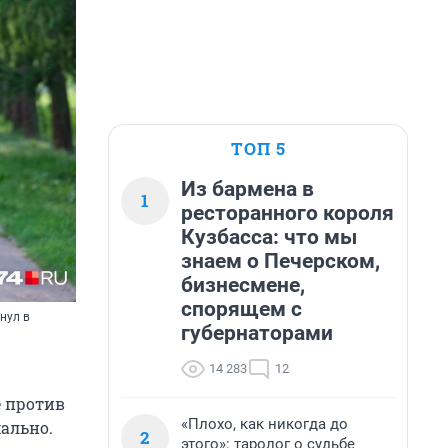
ТОП 5
Из бармена в
1
ресторанного короля
Кузбасса: что мы
знаем о Печерском,
бизнесмене,
спорящем с
нул в
губернаторами
14 283
12
е против
«Плохо, как никогда до
мально.
2
этого»: таролог о судьбе