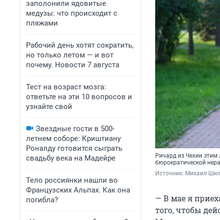
заполонили ядовитые
медузы: что происходит с
пляжами
Рабочий день хотят сократить,
но только летом — и вот
почему. Новости 7 августа
Тест на возраст мозга:
ответьте на эти 10 вопросов и
узнайте свой
Звездные гости в 500-
летнем соборе: Криштиану
Роналду готовится сыграть
Ричард из Чехии этим 
свадьбу века на Мадейре
бюрократической нера
Источник: 
Михаил Шилк
Тело россиянки нашли во
Французских Альпах. Как она
— В мае я прие
погибла?
того, чтобы дей