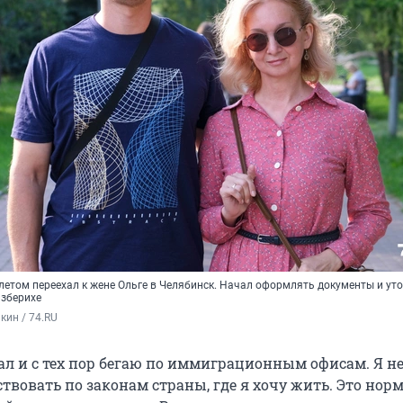
летом переехал к жене Ольге в Челябинск. Начал оформлять документы и уто
зберихе
ин / 74.RU
хал и с тех пор бегаю по иммиграционным офисам. Я н
ствовать по законам страны, где я хочу жить. Это нор