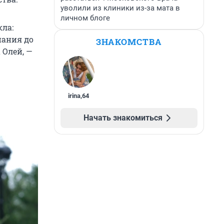
уволили из клиники из-за мата в
личном блоге
кла:
пания до
ЗНАКОМСТВА
 Олей, —
irina
,
64
Начать знакомиться