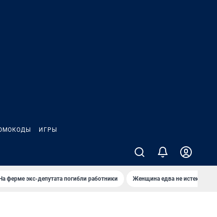
ОМОКОДЫ
ИГРЫ
На ферме экс-депутата погибли работники
Женщина едва не истекла кро