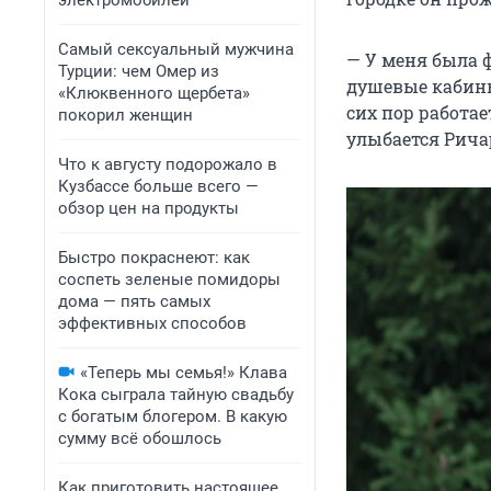
электромобилей
Самый сексуальный мужчина
— У меня была ф
Турции: чем Омер из
душевые кабины,
«Клюквенного щербета»
сих пор работае
покорил женщин
улыбается Рича
Что к августу подорожало в
Кузбассе больше всего —
обзор цен на продукты
Быстро покраснеют: как
соспеть зеленые помидоры
дома — пять самых
эффективных способов
«Теперь мы семья!» Клава
Кока сыграла тайную свадьбу
с богатым блогером. В какую
сумму всё обошлось
Как приготовить настоящее