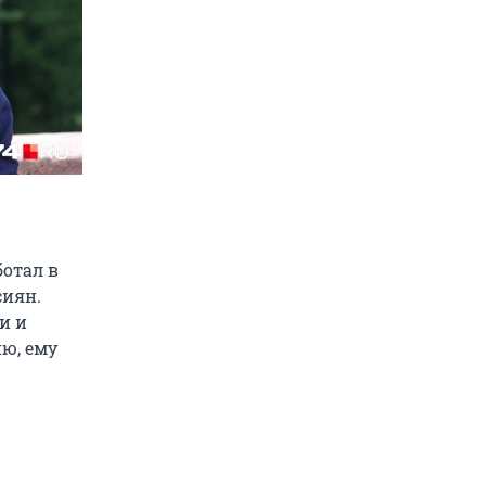
ботал в
сиян.
и и
ию, ему