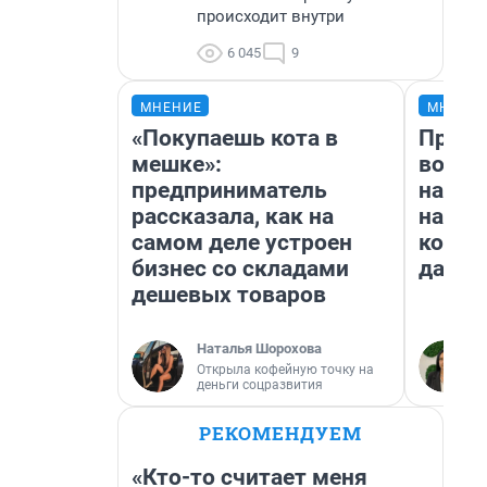
происходит внутри
6 045
9
МНЕНИЕ
МНЕНИ
«Покупаешь кота в
Прода
мешке»:
возьм
предприниматель
нам г
рассказала, как на
налог
самом деле устроен
косне
бизнес со складами
даже 
дешевых товаров
Наталья Шорохова
Открыла кофейную точку на
деньги соцразвития
РЕКОМЕНДУЕМ
«Кто-то считает меня