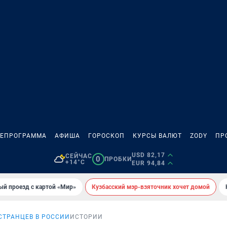
ЛЕПРОГРАММА
АФИША
ГОРОСКОП
КУРСЫ ВАЛЮТ
ZODY
ПР
USD 82,17
СЕЙЧАС
0
ПРОБКИ
+14°C
EUR 94,84
ый проезд с картой «Мир»
Кузбасский мэр-взяточник хочет домой
СТРАНЦЕВ В РОССИИ
ИСТОРИИ