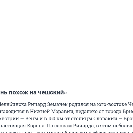
ень похож на чешский»
елябинска Ричард Земанек родился на юго-востоке Че
 находится в Нижней Моравии, недалеко от города Брно,
Австрии — Вены и в 150 км от столицы Словакии — Бр
 настоящая Европа. По словам Ричарда, в этом неболь
ил всю жизнь, занимался бизнесом в сфере строитель