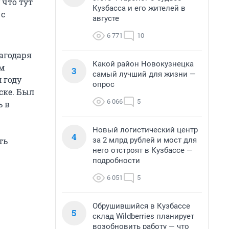
 что тут
Кузбасса и его жителей в
 с
августе
6 771
10
агодаря
Какой район Новокузнецка
ом
3
самый лучший для жизни —
 году
опрос
ске. Был
6 066
5
ь в
Новый логистический центр
4
за 2 млрд рублей и мост для
ть
него отстроят в Кузбассе —
подробности
6 051
5
Обрушившийся в Кузбассе
5
склад Wildberries планирует
возобновить работу — что