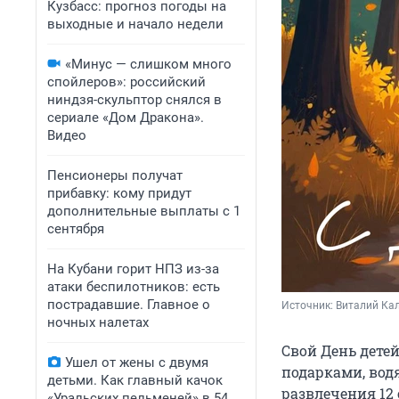
Кузбасс: прогноз погоды на
выходные и начало недели
«Минус — слишком много
спойлеров»: российский
ниндзя-скульптор снялся в
сериале «Дом Дракона».
Видео
Пенсионеры получат
прибавку: кому придут
дополнительные выплаты с 1
сентября
На Кубани горит НПЗ из-за
атаки беспилотников: есть
пострадавшие. Главное о
Источник: 
Виталий Кал
ночных налетах
Свой День дете
Ушел от жены с двумя
подарками, вод
детьми. Как главный качок
развлечения 12 
«Уральских пельменей» в 54