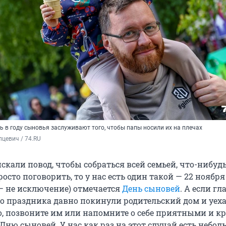
 в году сыновья заслуживают того, чтобы папы носили их на плечах
цевич / 74.RU
скали повод, чтобы собраться всей семьей, что-нибуд
осто поговорить, то у нас есть один такой — 22 ноября
 — не исключение) отмечается
День сыновей
. А если г
о праздника давно покинули родительский дом и уех
, позвоните им или напомните о себе приятными и 
ню сыновей. У нас как раз на этот случай есть небол