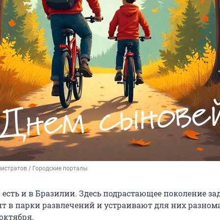
истратов / Городские порталы
й есть и в Бразилии. Здесь подрастающее поколение з
ят в парки развлечений и устраивают для них разном
октября.