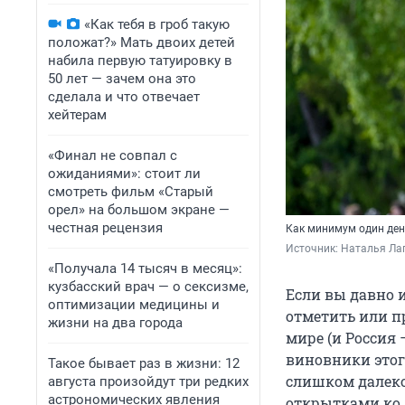
«Как тебя в гроб такую
положат?» Мать двоих детей
набила первую татуировку в
50 лет — зачем она это
сделала и что отвечает
хейтерам
«Финал не совпал с
ожиданиями»: стоит ли
смотреть фильм «Старый
орел» на большом экране —
честная рецензия
Как минимум один день
Источник: 
Наталья Лап
«Получала 14 тысяч в месяц»:
кузбасский врач — о сексизме,
Если вы давно и
оптимизации медицины и
отметить или пр
жизни на два города
мире (и Россия
виновники этог
Такое бывает раз в жизни: 12
слишком далеко
августа произойдут три редких
астрономических явления
открытками ко Д