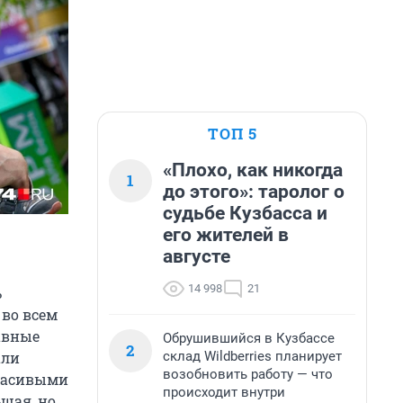
ТОП 5
«Плохо, как никогда
1
до этого»: таролог о
судьбе Кузбасса и
его жителей в
августе
14 998
21
ь
 во всем
лавные
Обрушившийся в Кузбассе
2
склад Wildberries планирует
али
возобновить работу — что
красивыми
происходит внутри
ьшая, но