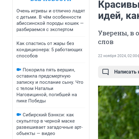
Красивы
Очень игривы и отлично ладят
идей, к
с детьми. В чём особенности
абиссинской породы кошек —
разбираемся с экспертом
Уверены, в 
слов
Как спастись от жары без
кондиционера: 5 работающих
способов
22 ноября 2024, 02:00
Покорила пять вершин,
Написать
оставила предсмертную
записку и послание сыну. Что
с телом Натальи
Наговициной, погибшей на
пике Победы
Сибирский Бэнкси: как
скульптор в черной маске
развешивает загадочные арт-
объекты — видео