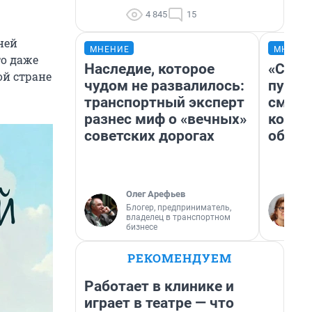
4 845
15
ней
МНЕНИЕ
МНЕНИ
то даже
Наследие, которое
«Спут
ой стране
чудом не развалилось:
пургу»
транспортный эксперт
смерт
разнес миф о «вечных»
котор
советских дорогах
обнар
Олег Арефьев
Блогер, предприниматель,
владелец в транспортном
бизнесе
РЕКОМЕНДУЕМ
Работает в клинике и
играет в театре — что