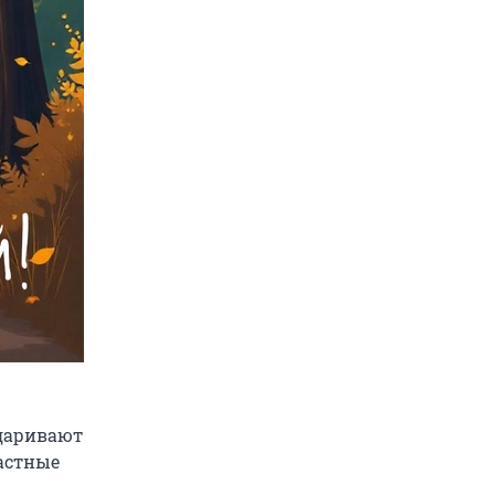
адаривают
астные