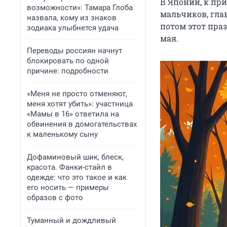
В Японии, к пр
возможности»: Тамара Глоба
мальчиков, гла
назвала, кому из знаков
потом этот пра
зодиака улыбнется удача
мая.
Переводы россиян начнут
блокировать по одной
причине: подробности
«Меня не просто отменяют,
меня хотят убить»: участница
«Мамы в 16» ответила на
обвинения в домогательствах
к маленькому сыну
Дофаминовый шик, блеск,
красота. Фанки-стайл в
одежде: что это такое и как
его носить — примеры
образов с фото
Туманный и дождливый