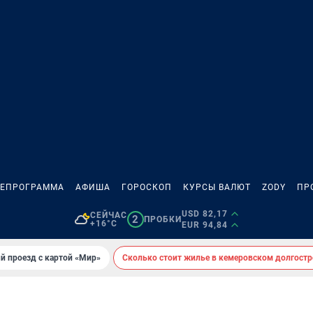
ЛЕПРОГРАММА
АФИША
ГОРОСКОП
КУРСЫ ВАЛЮТ
ZODY
ПР
USD 82,17
СЕЙЧАС
2
ПРОБКИ
+16°C
EUR 94,84
й проезд с картой «Мир»
Сколько стоит жилье в кемеровском долгостр