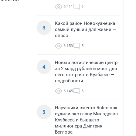
6 411
9
Какой район Новокузнецка
3
самый лучший для жизни —
опрос
6 153
5
Новый логистический центр
4
за 2 млрд рублей и мост для
него отстроят в Кузбассе —
подробности
6 145
5
Наручники вместо Rolex: как
5
судили экс-главу Минздрава
Кузбасса и бывшего
миллионера Дмитрия
Беглова