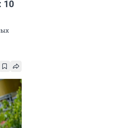
 10
лых