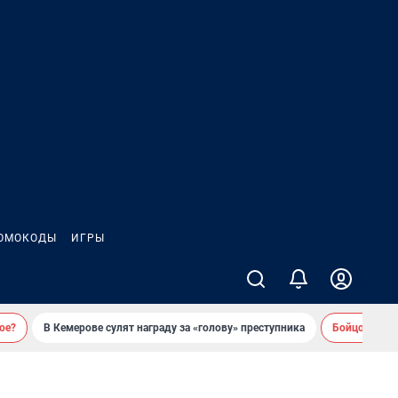
ОМОКОДЫ
ИГРЫ
ое?
В Кемерове сулят награду за «голову» преступника
Бойцовский 