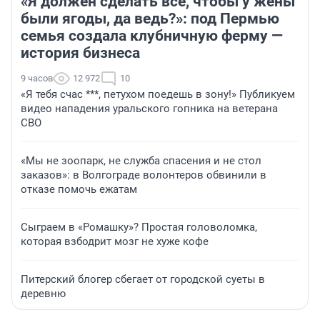
«Я должен сделать всё, чтобы у жены
были ягоды, да ведь?»: под Пермью
семья создала клубничную ферму —
история бизнеса
9 часов
12 972
10
«Я тебя счас ***, петухом поедешь в зону!» Публикуем
видео нападения уральского гопника на ветерана
СВО
«Мы не зоопарк, не служба спасения и не стол
заказов»: в Волгограде волонтеров обвинили в
отказе помочь ежатам
Сыграем в «Ромашку»? Простая головоломка,
которая взбодрит мозг не хуже кофе
Питерский блогер сбегает от городской суеты в
деревню