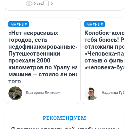
6 392
5
МНЕНИЕ
МНЕНИЕ
«Нет некрасивых
Колобок-колобо
городов, есть
тебя боюсь! Ра
недофинансированные».
отложили прок
Путешественники
«Человека-пау
проехали 2000
отзыв о фильм
километров по Уралу на
«человека-бул
машине — стоило ли оно
того
Екатерина Литкевич
Надежда Губар
РЕКОМЕНДУЕМ