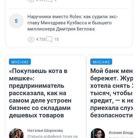
Наручники вместо Rolex: как судили экс-
5
главу Минздрава Кузбасса и бывшего
миллионера Дмитрия Беглова
4 733
15
МНЕНИЕ
МНЕНИЕ
«Покупаешь кота в
Мой банк меня
мешке»:
бережет. Журн
предприниматель
хотела снять 2
рассказала, как на
тысяч, чтобы п
самом деле устроен
кредит, — к не
бизнес со складами
приехала служ
дешевых товаров
безопасности
Наталья Шорохова
Ксения Владим
Открыла кофейную точку на