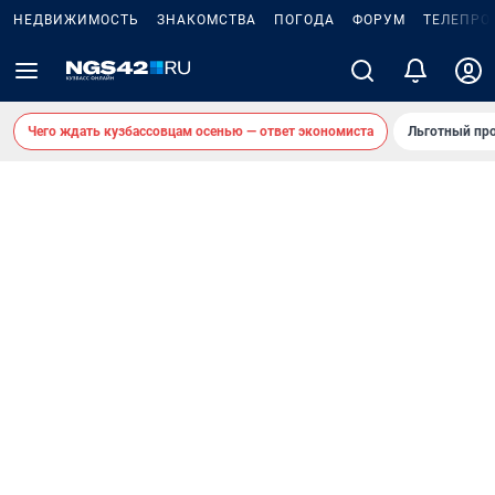
НЕДВИЖИМОСТЬ
ЗНАКОМСТВА
ПОГОДА
ФОРУМ
ТЕЛЕПРО
Чего ждать кузбассовцам осенью — ответ экономиста
Льготный про