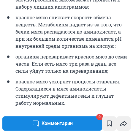
набору лишних килограммов;
красное мясо снижает скорость обмена
веществ. Метаболизм падает из-за того, что
белки мяса распадаются до аминокислот, а
при их большом количестве изменяется рН
внутренней среды организма на кислую;
организм переваривает красное мясо до семи
часов. Если есть мясо три раза в день, все
силы уйдут только на переваривание;
красное мясо ускоряет процессы старения.
Содержащиеся в мясе аминокислоты
стимулируют дефектные гены и глушат
работу нормальных.
0
Мы совсем не говорим, что надо отказываться от
Комментарии
всего перечисленного — просто держите себя в