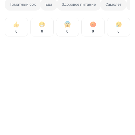
Томатный сок
Еда
Здоровое питание
Самолет
П
0
0
0
0
0