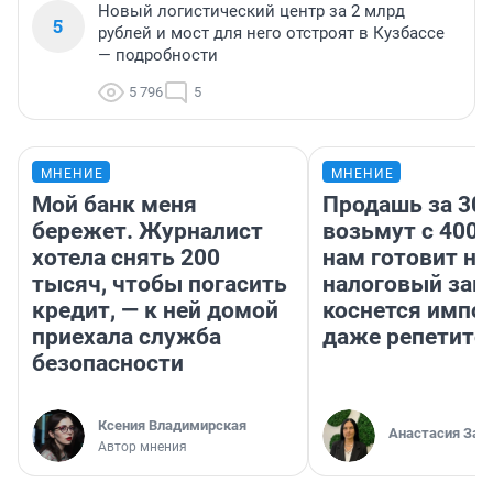
Новый логистический центр за 2 млрд
5
рублей и мост для него отстроят в Кузбассе
— подробности
5 796
5
МНЕНИЕ
МНЕНИЕ
Мой банк меня
Продашь за 300
бережет. Журналист
возьмут с 4000
хотела снять 200
нам готовит н
тысяч, чтобы погасить
налоговый зако
кредит, — к ней домой
коснется импор
приехала служба
даже репетито
безопасности
Ксения Владимирская
Анастасия Зав
Автор мнения