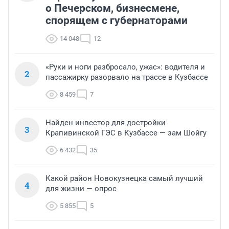
о Печерском, бизнесмене,
спорящем с губернаторами
14 048
12
«Руки и ноги разбросало, ужас»: водителя и
2
пассажирку разорвало на трассе в Кузбассе
8 459
7
Найден инвестор для достройки
3
Крапивинской ГЭС в Кузбассе — зам Шойгу
6 432
35
Какой район Новокузнецка самый лучший
4
для жизни — опрос
5 855
5