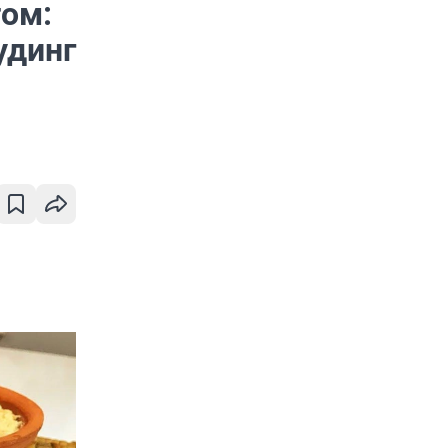
том:
удинг