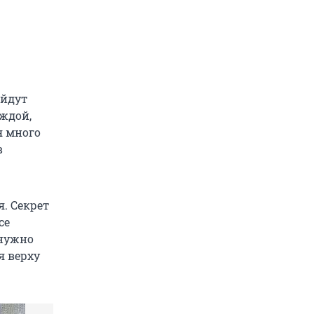
ойдут
ждой,
я много
в
я. Секрет
се
 нужно
я верху