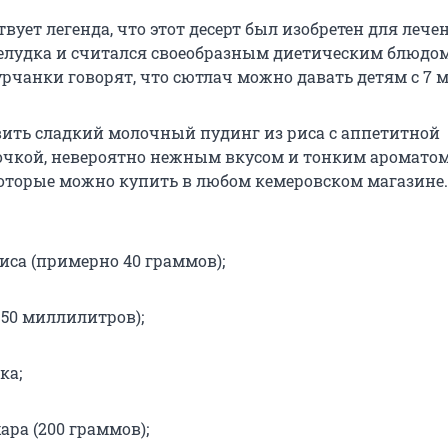
вует легенда, что этот десерт был изобретен для лече
елудка и считался своеобразным диетическим блюдом
рчанки говорят, что сютлач можно давать детям с 7 м
ить сладкий молочный пудинг из риса с аппетитной
очкой, невероятно нежным вкусом и тонким аромато
оторые можно купить в любом кемеровском магазине
иса (примерно 40 граммов);
 150 миллилитров);
ка;
хара (200 граммов);