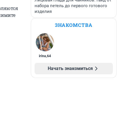
Лицевая гладь для чайников: гайд от
набора петель до первого готового
являются
изделия
нимите
ЗНАКОМСТВА
irina
,
64
Начать знакомиться