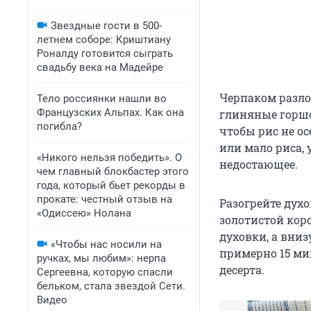
Звездные гости в 500-
летнем соборе: Криштиану
Роналду готовится сыграть
свадьбу века на Мадейре
Черпаком разло
Тело россиянки нашли во
Французских Альпах. Как она
глиняные горшо
погибла?
чтобы рис не ос
или мало риса, 
«Никого нельзя победить». О
недостающее.
чем главный блокбастер этого
года, который бьет рекорды в
прокате: честный отзыв на
Разогрейте духо
«Одиссею» Нолана
золотистой кор
духовки, а вни
«Чтобы нас носили на
примерно 15 ми
ручках, мы любим»: нерпа
десерта.
Сергеевна, которую спасли
бельком, стала звездой Сети.
Видео