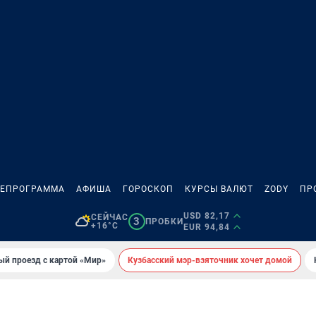
ЛЕПРОГРАММА
АФИША
ГОРОСКОП
КУРСЫ ВАЛЮТ
ZODY
ПР
USD 82,17
СЕЙЧАС
3
ПРОБКИ
+16°C
EUR 94,84
ый проезд с картой «Мир»
Кузбасский мэр-взяточник хочет домой