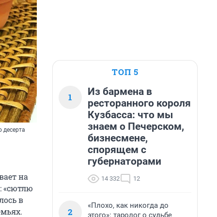
ТОП 5
Из бармена в
1
ресторанного короля
Кузбасса: что мы
знаем о Печерском,
о десерта
бизнесмене,
спорящем с
губернаторами
вает на
14 332
12
: «сютлю
лось в
«Плохо, как никогда до
2
емьях.
этого»: таролог о судьбе