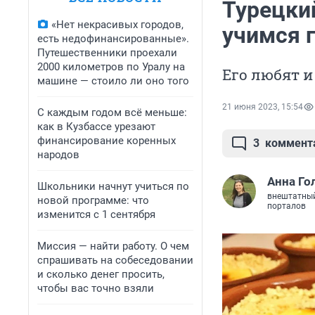
Турецки
«Нет некрасивых городов,
учимся 
есть недофинансированные».
Путешественники проехали
2000 километров по Уралу на
Его любят и
машине — стоило ли оно того
21 июня 2023, 15:54
С каждым годом всё меньше:
как в Кузбассе урезают
финансирование коренных
3
коммент
народов
Анна Го
Школьники начнут учиться по
внештатный
новой программе: что
порталов
изменится с 1 сентября
Миссия — найти работу. О чем
спрашивать на собеседовании
и сколько денег просить,
чтобы вас точно взяли