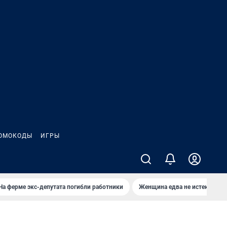
ОМОКОДЫ
ИГРЫ
На ферме экс-депутата погибли работники
Женщина едва не истекла кро