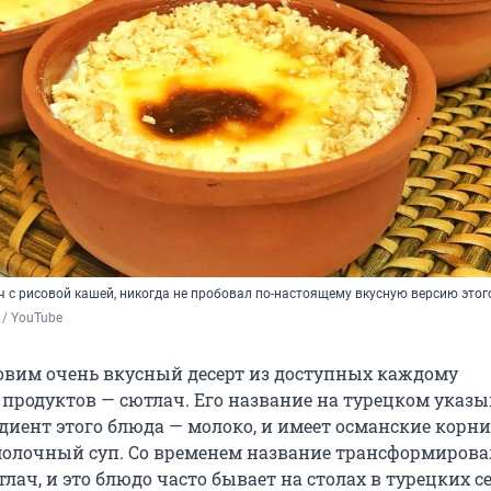
 с рисовой кашей, никогда не пробовал по-настоящему вкусную версию этог
 / YouTube
овим очень вкусный десерт из доступных каждому
продуктов — сютлач. Его название на турецком указы
диент этого блюда — молоко, и имеет османские корни
олочный суп. Со временем название трансформирова
ач, и это блюдо часто бывает на столах в турецких с