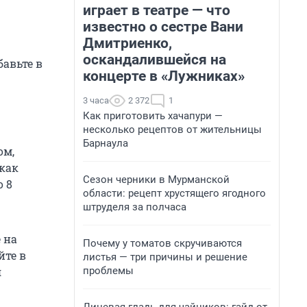
играет в театре — что
известно о сестре Вани
Дмитриенко,
оскандалившейся на
бавьте в
концерте в «Лужниках»
3 часа
2 372
1
Как приготовить хачапури —
несколько рецептов от жительницы
Барнаула
ом,
 как
Сезон черники в Мурманской
о 8
области: рецепт хрустящего ягодного
штруделя за полчаса
 на
Почему у томатов скручиваются
йте в
листья — три причины и решение
проблемы
я