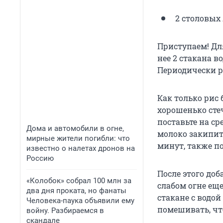
2 столовых
Приступаем! Для
нее 2 стакана в
Периодически 
Как только рис 
хорошенько сте
поставьте на ср
Дома и автомобили в огне,
молоко закипит
мирные жители погибли: что
минут, также п
известно о налетах дронов на
Россию
После этого доб
«Колобок» собрал 100 млн за
слабом огне ещ
два дня проката, но фанаты
стакане с водо
Человека-паука объявили ему
помешивать, чт
войну. Разбираемся в
скандале