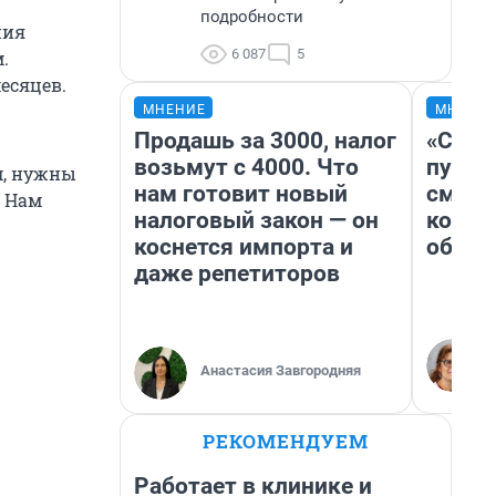
подробности
ния
6 087
5
.
есяцев.
МНЕНИЕ
МНЕНИ
Продашь за 3000, налог
«Спут
возьмут с 4000. Что
пургу»
м, нужны
нам готовит новый
смерт
. Нам
налоговый закон — он
котор
коснется импорта и
обнар
даже репетиторов
Анастасия Завгородняя
РЕКОМЕНДУЕМ
Работает в клинике и