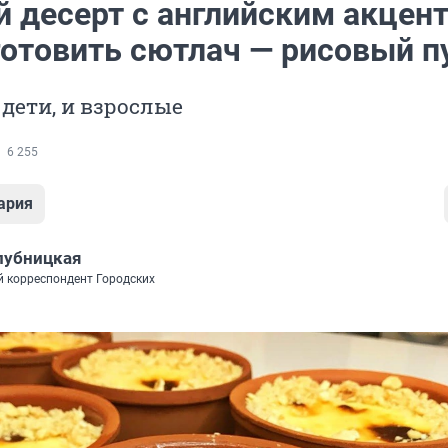
й десерт с английским акцен
готовить сютлач — рисовый п
 дети, и взрослые
6 255
ария
лубницкая
 корреспондент Городских