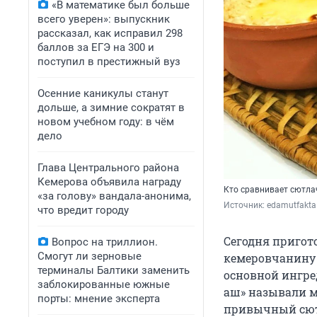
«В математике был больше
всего уверен»: выпускник
рассказал, как исправил 298
баллов за ЕГЭ на 300 и
поступил в престижный вуз
Осенние каникулы станут
дольше, а зимние сократят в
новом учебном году: в чём
дело
Глава Центрального района
Кемерова объявила награду
Кто сравнивает сютлач
«за голову» вандала-анонима,
Источник: 
edamutfakta
что вредит городу
Сегодня пригот
Вопрос на триллион.
Смогут ли зерновые
кемеровчанину 
терминалы Балтики заменить
основной ингре
заблокированные южные
аш» называли м
порты: мнение эксперта
привычный сютл