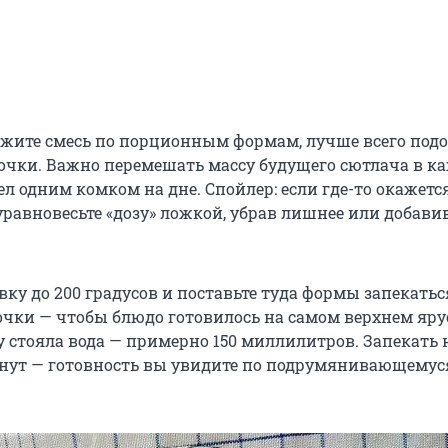
жите смесь по порционным формам, лучше всего под
чки. Важно перемешать массу будущего сютлача в ка
ел одним комком на дне. Спойлер: если где-то окажетс
уравновесьте «дозу» ложкой, убрав лишнее или добави
вку до 200 градусов и поставьте туда формы запекатьс
очки — чтобы блюдо готовилось на самом верхнем яру
зу стояла вода — примерно 150 миллилитров. Запекать
нут — готовность вы увидите по подрумянивающемус