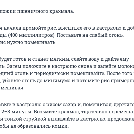
 ложки пшеничного крахмала.
 начала промойте рис, высыпьте его в кастрюлю и до
оды (400 миллилитров). Поставьте на слабый огонь.
рис нужно помешивать.
будет готов и станет мягким, слейте воду и дайте ему
чь. Затем положите в кастрюлю снова и залейте молок
едний огонь и периодически помешивайте. После того
, убавьте огонь до минимума и потомите рис примерн
омешивая.
авьте в кастрюлю с рисом сахар и, помешивая, держите
е 2–3 минуты. Возьмите крахмал, тщательно перемеша
й и тонкой струйкой выливайте в кастрюлю, продолжа
обы не образовались комки.