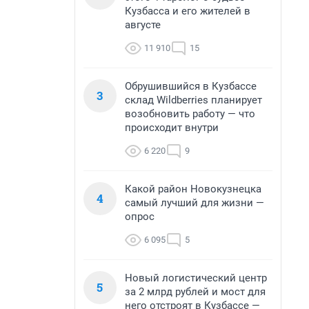
Кузбасса и его жителей в
августе
11 910
15
Обрушившийся в Кузбассе
3
склад Wildberries планирует
возобновить работу — что
происходит внутри
6 220
9
Какой район Новокузнецка
4
самый лучший для жизни —
опрос
6 095
5
Новый логистический центр
5
за 2 млрд рублей и мост для
него отстроят в Кузбассе —