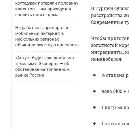
коттеджей потеряли половину
В Турции сущест
клиентов — им приходится
сносить новые дома
расстройства ж
Современные ту
Не работают аэропорты и
мобильный интернет: в
Чтобы приготов
нескольких регионах
золотистой кор
объявили ракетную опасность
ингредиенты, к
«Август будет еще довольно
понадобится:
тяжелым». Эксперты — об
обстановке на топливном
½ стакана р
рынке России
вода (400 +
1 литр моло
1 стакан са