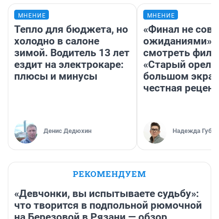
МНЕНИЕ
МНЕНИЕ
Тепло для бюджета, но
«Финал не совп
холодно в салоне
ожиданиями»: 
зимой. Водитель 13 лет
смотреть фил
ездит на электрокаре:
«Старый орел» 
плюсы и минусы
большом экран
честная рецен
Денис Дедюхин
Надежда Губар
РЕКОМЕНДУЕМ
«Девчонки, вы испытываете судьбу»:
что творится в подпольной рюмочной
на Березовой в Рязани — обзор