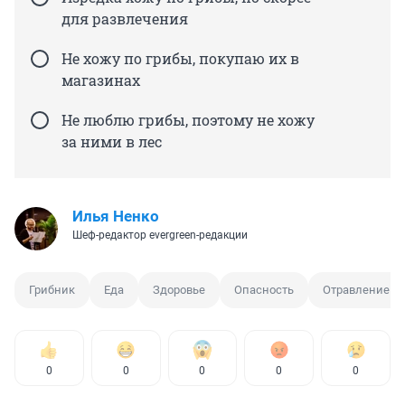
для развлечения
Не хожу по грибы, покупаю их в
магазинах
Не люблю грибы, поэтому не хожу
за ними в лес
Илья Ненко
Шеф-редактор evergreen-редакции
Грибник
Еда
Здоровье
Опасность
Отравление
0
0
0
0
0