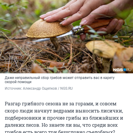
Даже неправильный сбор грибов может отправить вас в карету
скорой помощи
Источник: 
Александр Ощепков / NGS.RU
Разгар грибного сезона не за горами, и совсем
скоро люди начнут ведрами выносить лисички,
подберезовики и прочие грибы из ближайших и
далеких лесов. Но знаете ли вы, что среди всех
грибов есть всего три безусловно съедобных?