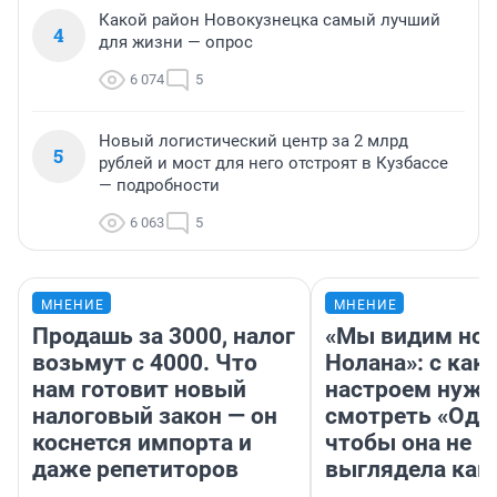
Какой район Новокузнецка самый лучший
4
для жизни — опрос
6 074
5
Новый логистический центр за 2 млрд
5
рублей и мост для него отстроят в Кузбассе
— подробности
6 063
5
МНЕНИЕ
МНЕНИЕ
Продашь за 3000, налог
«Мы видим нов
возьмут с 4000. Что
Нолана»: с как
нам готовит новый
настроем нужн
налоговый закон — он
смотреть «Оди
коснется импорта и
чтобы она не
даже репетиторов
выглядела как