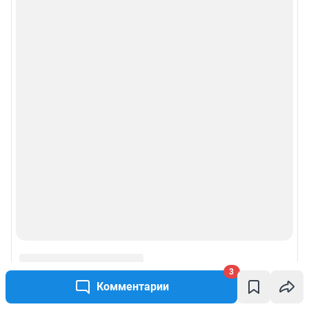
Политика конфиденциальности и обработки персональных данных и
правила использования сайта
© ООО «Сеть городских порталов»
© ООО «Интернет Технологии»
3
Комментарии