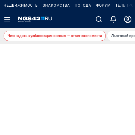
НЕДВИЖИМОСТЬ
ЗНАКОМСТВА
ПОГОДА
ФОРУМ
ТЕЛЕПРО
Чего ждать кузбассовцам осенью — ответ экономиста
Льготный про