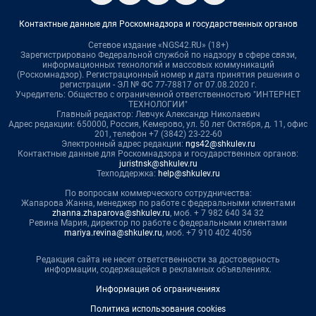
Контактные данные для Роскомнадзора и государственных органов
Сетевое издание «NGS42.RU» (18+)
Зарегистрировано Федеральной службой по надзору в сфере связи,
информационных технологий и массовых коммуникаций
(Роскомнадзор). Регистрационный номер и дата принятия решения о
регистрации - ЭЛ № ФС 77-78817 от 07.08.2020 г.
Учредитель: Общество с ограниченной ответственностью "ИНТЕРНЕТ
ТЕХНОЛОГИИ"
Главный редактор: Левчук Александр Николаевич
Адрес редакции: 650000, Россия, Кемерово, ул. 50 лет Октября, д. 11, офис
201, телефон +7 (3842) 23-22-60
Электронный адрес редакции:
ngs42@shkulev.ru
Контактные данные для Роскомнадзора и государственных органов:
juristnsk@shkulev.ru
Техподдержка:
help@shkulev.ru
По вопросам коммерческого сотрудничества:
Жапарова Жанна, менеджер по работе с федеральными клиентами
zhanna.zhaparova@shkulev.ru
, моб. + 7 982 640 34 32
Ревина Мария, директор по работе с федеральными клиентами
mariya.revina@shkulev.ru
, моб. +7 910 402 4056
Редакция сайта не несет ответственности за достоверность
информации, содержащейся в рекламных объявлениях.
Информация об ограничениях
Политика использования cookies