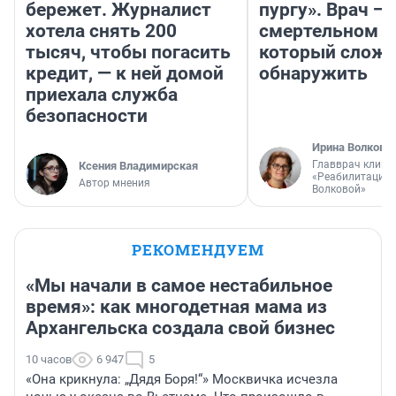
бережет. Журналист
пургу». Врач — 
хотела снять 200
смертельном д
тысяч, чтобы погасить
который слож
кредит, — к ней домой
обнаружить
приехала служба
безопасности
Ирина Волкова
Главврач клини
Ксения Владимирская
«Реабилитация 
Автор мнения
Волковой»
РЕКОМЕНДУЕМ
«Мы начали в самое нестабильное
время»: как многодетная мама из
Архангельска создала свой бизнес
10 часов
6 947
5
«Она крикнула: „Дядя Боря!“» Москвичка исчезла