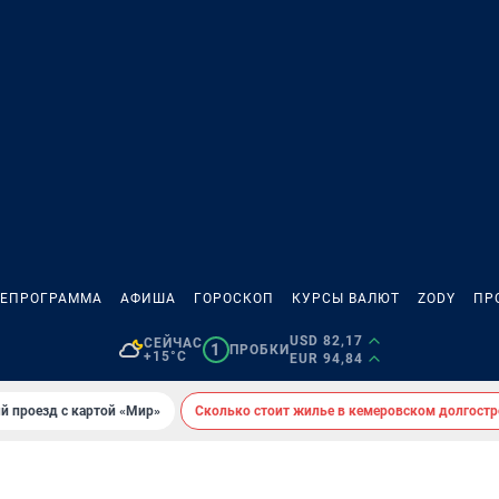
ЛЕПРОГРАММА
АФИША
ГОРОСКОП
КУРСЫ ВАЛЮТ
ZODY
ПР
USD 82,17
СЕЙЧАС
1
ПРОБКИ
+15°C
EUR 94,84
й проезд с картой «Мир»
Сколько стоит жилье в кемеровском долгостр