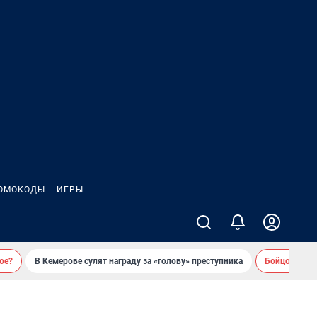
ОМОКОДЫ
ИГРЫ
ое?
В Кемерове сулят награду за «голову» преступника
Бойцовский 