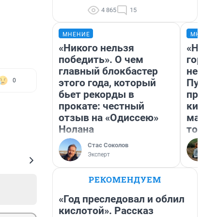
4 865
15
МНЕНИЕ
МНЕНИ
«Никого нельзя
«Нет 
победить». О чем
городо
главный блокбастер
недоф
этого года, который
Путеш
0
бьет рекорды в
проех
прокате: честный
килом
отзыв на «Одиссею»
машин
Нолана
того
Стас Соколов
Эксперт
РЕКОМЕНДУЕМ
«Год преследовал и облил
кислотой». Рассказ