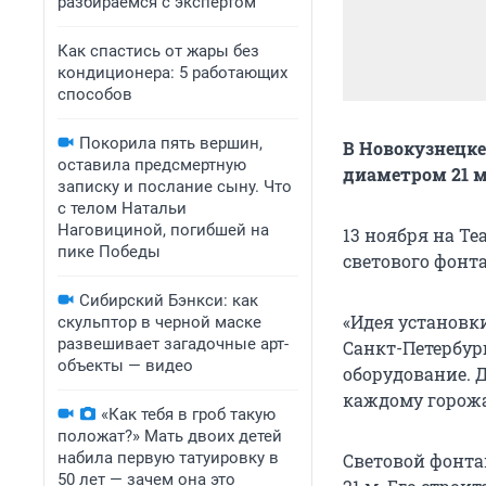
разбираемся с экспертом
Как спастись от жары без
кондиционера: 5 работающих
способов
Покорила пять вершин,
В Новокузнецке
оставила предсмертную
диаметром 21 
записку и послание сыну. Что
с телом Натальи
Наговициной, погибшей на
13 ноября на Т
пике Победы
светового фонт
Сибирский Бэнкси: как
«Идея установк
скульптор в черной маске
развешивает загадочные арт-
Санкт-Петербур
объекты — видео
оборудование. 
каждому горожа
«Как тебя в гроб такую
положат?» Мать двоих детей
набила первую татуировку в
Световой фонта
50 лет — зачем она это