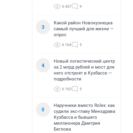
6 437
9
Какой район Новокузнецка
3
самый лучший для жизни —
опрос
6 164
5
Новый логистический центр
4
за 2 млрд рублей и мост для
него отстроят в Кузбассе —
подробности
6 163
5
Наручники вместо Rolex: как
5
судили экс-главу Минздрава
Кузбасса и бывшего
миллионера Дмитрия
Беглова