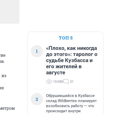
ТОП 5
«Плохо, как никогда
1
до этого»: таролог о
тие
судьбе Кузбасса и
ии.
его жителей в
августе
 из
15 038
21
ие
Обрушившийся в Кузбассе
2
склад Wildberries планирует
возобновить работу — что
аметром
происходит внутри