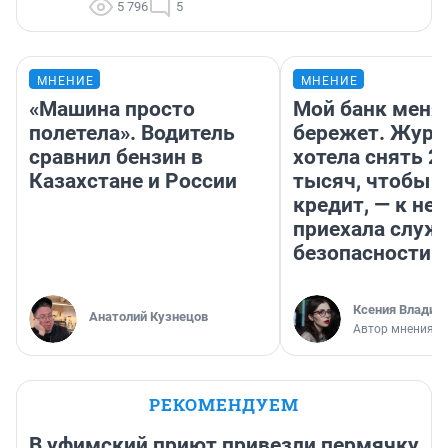
5 796
5
МНЕНИЕ
МНЕНИЕ
«Машина просто
Мой банк меня
полетела». Водитель
бережет. Журн
сравнил бензин в
хотела снять 2
Казахстане и России
тысяч, чтобы п
кредит, — к не
приехала служ
безопасности
Ксения Владим
Анатолий Кузнецов
Автор мнения
РЕКОМЕНДУЕМ
В уфимский приют привезли пермячку