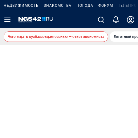
НЕДВИЖИМОСТЬ
ЗНАКОМСТВА
ПОГОДА
ФОРУМ
ТЕЛЕПРО
Чего ждать кузбассовцам осенью — ответ экономиста
Льготный про