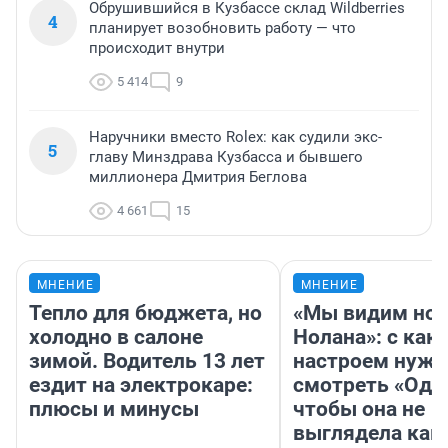
Обрушившийся в Кузбассе склад Wildberries
4
планирует возобновить работу — что
происходит внутри
5 414
9
Наручники вместо Rolex: как судили экс-
5
главу Минздрава Кузбасса и бывшего
миллионера Дмитрия Беглова
4 661
15
МНЕНИЕ
МНЕНИЕ
Тепло для бюджета, но
«Мы видим нов
холодно в салоне
Нолана»: с как
зимой. Водитель 13 лет
настроем нужн
ездит на электрокаре:
смотреть «Оди
плюсы и минусы
чтобы она не
выглядела как