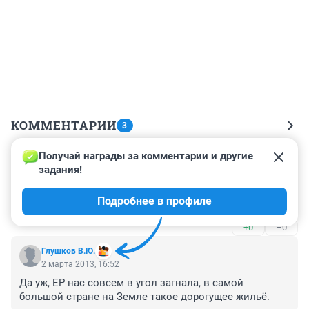
КОММЕНТАРИИ
3
Получай награды за комментарии и другие 
Гость
4 марта 2013, 01:01
задания!
откажится от ребенка в пользу деда тогда ребенку 
Подробнее в профиле
дадут квартиру такой парадокс
+0
–0
Глушков В.Ю.
2 марта 2013, 16:52
Да уж, ЕР нас совсем в угол загнала, в самой 
большой стране на Земле такое дорогущее жильё.