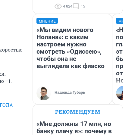
4 824
15
МНЕНИЕ
МНЕНИ
«Мы видим нового
«Нико
Нолана»: с каким
побед
настроем нужно
главн
скоростью
смотреть «Одиссею»,
этого
чтобы она не
бьет 
выглядела как фиаско
прока
отзыв
ки.
Нолан
о –1.
Надежда Губарь
ОГОДА
РЕКОМЕНДУЕМ
«Мне должны 17 млн, но
банку плачу я»: почему в