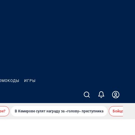
ОМОКОДЫ
ИГРЫ
ое?
В Кемерове сулят награду за «голову» преступника
Бойцовский 