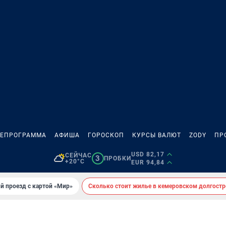
ЛЕПРОГРАММА
АФИША
ГОРОСКОП
КУРСЫ ВАЛЮТ
ZODY
ПР
USD 82,17
СЕЙЧАС
3
ПРОБКИ
+20°C
EUR 94,84
й проезд с картой «Мир»
Сколько стоит жилье в кемеровском долгостр