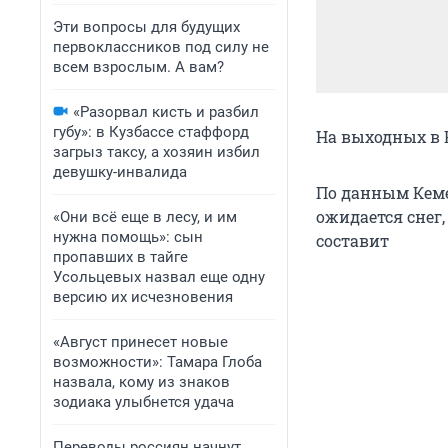
Эти вопросы для будущих
первоклассников под силу не
всем взрослым. А вам?
«Разорвал кисть и разбил
губу»: в Кузбассе стаффорд
На выходных в К
загрыз таксу, а хозяин избил
девушку-инвалида
По данным Кеме
ожидается снег,
«Они всё еще в лесу, и им
нужна помощь»: сын
составит
пропавших в тайге
Усольцевых назвал еще одну
версию их исчезновения
«Август принесет новые
возможности»: Тамара Глоба
назвала, кому из знаков
зодиака улыбнется удача
Переводы россиян начнут