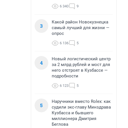
6 340
9
Какой район Новокузнецка
3
самый лучший для жизни —
опрос
6 136
5
Новый логистический центр
4
за 2 млрд рублей и мост для
него отстроят в Кузбассе —
подробности
6 123
5
Наручники вместо Rolex: как
5
судили экс-главу Минздрава
Кузбасса и бывшего
миллионера Дмитрия
Беглова