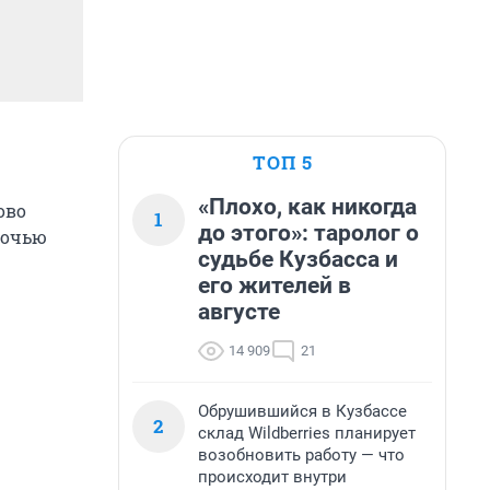
ТОП 5
«Плохо, как никогда
ово
1
до этого»: таролог о
ночью
судьбе Кузбасса и
его жителей в
августе
14 909
21
Обрушившийся в Кузбассе
2
склад Wildberries планирует
возобновить работу — что
происходит внутри