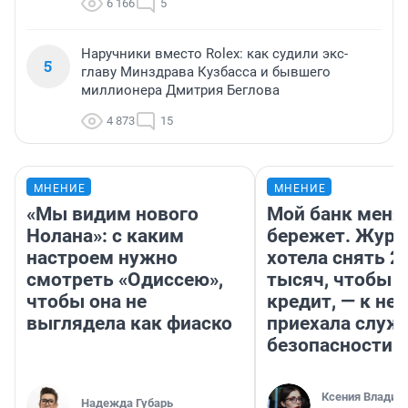
6 166
5
Наручники вместо Rolex: как судили экс-
5
главу Минздрава Кузбасса и бывшего
миллионера Дмитрия Беглова
4 873
15
МНЕНИЕ
МНЕНИЕ
«Мы видим нового
Мой банк меня
Нолана»: с каким
бережет. Журн
настроем нужно
хотела снять 2
смотреть «Одиссею»,
тысяч, чтобы п
чтобы она не
кредит, — к не
выглядела как фиаско
приехала служ
безопасности
Ксения Владим
Надежда Губарь