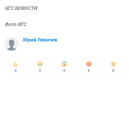
НГС.НОВОСТИ
Фото НГС
Юрий Левичев
0
0
0
0
0