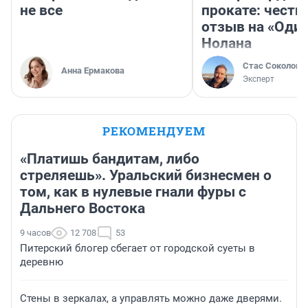
не все
прокате: честн
отзыв на «Оди
Нолана
Стас Соколов
Анна Ермакова
Эксперт
РЕКОМЕНДУЕМ
«Платишь бандитам, либо
стреляешь». Уральский бизнесмен о
том, как в нулевые гнали фуры с
Дальнего Востока
9 часов
12 708
53
Питерский блогер сбегает от городской суеты в
деревню
Стены в зеркалах, а управлять можно даже дверями.