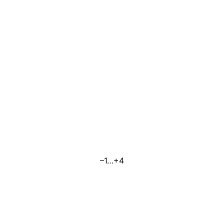
–1…+4