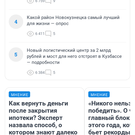
6 759
9
Какой район Новокузнецка самый лучший
4
для жизни — опрос
6 411
5
Новый логистический центр за 2 млрд
5
рублей и мост для него отстроят в Кузбассе
— подробности
6 384
5
МНЕНИЕ
МНЕНИЕ
Как вернуть деньги
«Никого нельз
после закрытия
победить». О ч
ипотеки? Эксперт
главный блокб
назвала способ, о
этого года, ко
котором знают далеко
бьет рекорды 