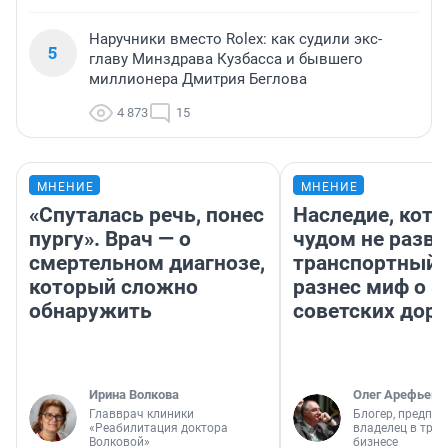
Наручники вместо Rolex: как судили экс-
5
главу Минздрава Кузбасса и бывшего
миллионера Дмитрия Беглова
4 873
15
МНЕНИЕ
МНЕНИЕ
«Спуталась речь, понес
Наследие, кото
пургу». Врач — о
чудом не разва
смертельном диагнозе,
транспортный 
который сложно
разнес миф о 
обнаружить
советских доро
Ирина Волкова
Олег Арефьев
Главврач клиники
Блогер, предпри
«Реабилитация доктора
владелец в тра
Волковой»
бизнесе