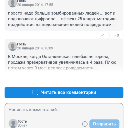
Гость
20 января 2014, 17:55
просто надо больше зомбированных людей ... вот и 
подключают цифровое ... эффект 25 кадра- методика 
воздействия на подсознание людей посредством 
вставки в видеоряд скрытой рекламы в виде 
+1
–0
дополнительных кадров
Гость
20 января 2014, 16:09
В Москве, когда Останкинская телебашня горела, 
продажа презервативов увеличилась в 4 раза. Плюс 
потом через 9 мес. всплеск рождаемости 
наблюдали... А может ну его это ТВ, демографические 
+2
–2
показатели поправлять надо ))))
Читать все комментарии
Гость
Отправить
Войти